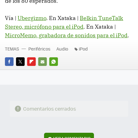
de los 80 esperados.
Vía |
Ubergizmo
. En Xataka |
Belkin TuneTalk
Stereo, micrófono para el iPod
. En Xataka |
MicroMemo, grabadora de sonidos para el iPod
.
TEMAS
Periféricos
Audio
iPod
FACEBOOK
TWITTER
FLIPBOARD
E-
WHATSAPP
MAIL
Comentarios cerrados