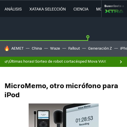
Suscríbete a
ANÁLISIS
XATAKA SELECCIÓN
CIENCIA
MOVILIDAD
HOY SE HABLA DE
AEMET
China
Waze
Fallout
Generación Z
iPh
🌿¡Últimas horas! Sorteo de robot cortacésped Mova ViAX
MicroMemo, otro micrófono para
iPod