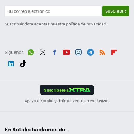
SUSCRIBIR
Suscribiéndote aceptas nuestra
política de privacidad
Síguenos
Wh
Twit
Fac
You
Inst
Tele
RSS
Flip
ats
ter
ebo
tub
agr
gra
boa
Link
Tikt
App
ok
e
am
m
rd
edI
ok
Suscríbete a
n
Apoya a Xataka y disfruta ventajas exclusivas
En Xataka hablamos de...