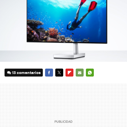
13 comentarios
FACEBOOK
TWITTER
FLIPBOARD
E-
WHATSAPP
MAIL