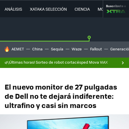
Suscríbete a
ANÁLISIS
XATAKA SELECCIÓN
CIENCIA
MOVILIDAD
HOY SE HABLA DE
AEMET
China
Sequía
Waze
Fallout
Generació
🌿¡Últimas horas! Sorteo de robot cortacésped Mova ViAX
El nuevo monitor de 27 pulgadas
de Dell no te dejará indiferente:
ultrafino y casi sin marcos