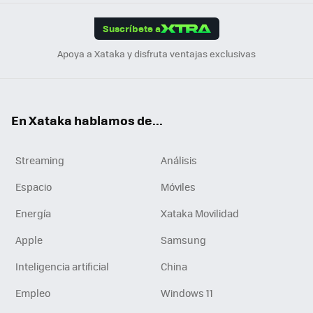
App
ok
e
am
m
rd
edI
ok
Suscríbete a
n
Apoya a Xataka y disfruta ventajas exclusivas
En Xataka hablamos de...
Streaming
Análisis
Espacio
Móviles
Energía
Xataka Movilidad
Apple
Samsung
Inteligencia artificial
China
Empleo
Windows 11