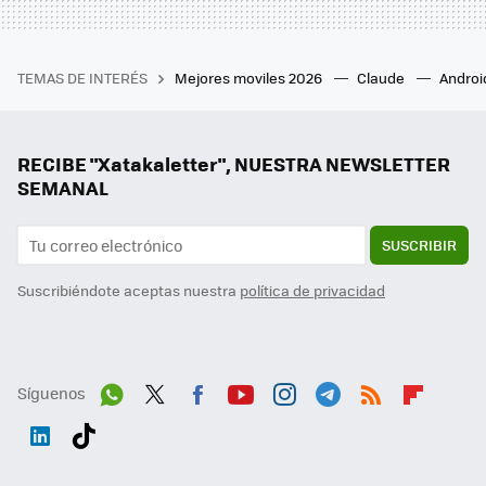
TEMAS DE INTERÉS
Mejores moviles 2026
Claude
Androi
RECIBE "Xatakaletter", NUESTRA NEWSLETTER
SEMANAL
SUSCRIBIR
Suscribiéndote aceptas nuestra
política de privacidad
Síguenos
Wh
Twit
Fac
You
Inst
Tele
RSS
Flip
ats
ter
ebo
tub
agr
gra
boa
Link
Tikt