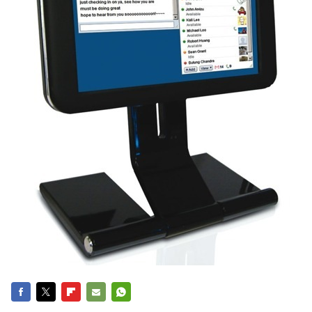
FACEBOOK
TWITTER
FLIPBOARD
E-
WHATSAPP