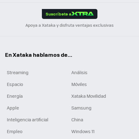
App
ok
e
am
m
rd
edI
ok
Suscríbete a
n
Apoya a Xataka y disfruta ventajas exclusivas
En Xataka hablamos de...
Streaming
Análisis
Espacio
Móviles
Energía
Xataka Movilidad
Apple
Samsung
Inteligencia artificial
China
Empleo
Windows 11