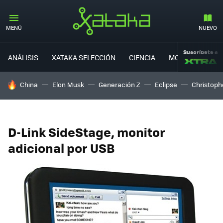
MENÚ
NUEVO
Suscríbete a
ANÁLISIS
XATAKA SELECCIÓN
CIENCIA
MOVILIDAD
HOY SE HABLA DE
China
Elon Musk
Generación Z
Eclipse
Christoph
D-Link SideStage, monitor
adicional por USB