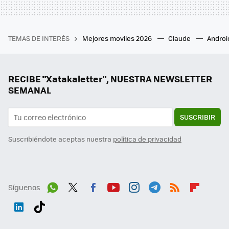
TEMAS DE INTERÉS
Mejores moviles 2026
Claude
Androi
RECIBE "Xatakaletter", NUESTRA NEWSLETTER
SEMANAL
SUSCRIBIR
Suscribiéndote aceptas nuestra
política de privacidad
Síguenos
Wh
Twit
Fac
You
Inst
Tele
RSS
Flip
ats
ter
ebo
tub
agr
gra
boa
Link
Tikt