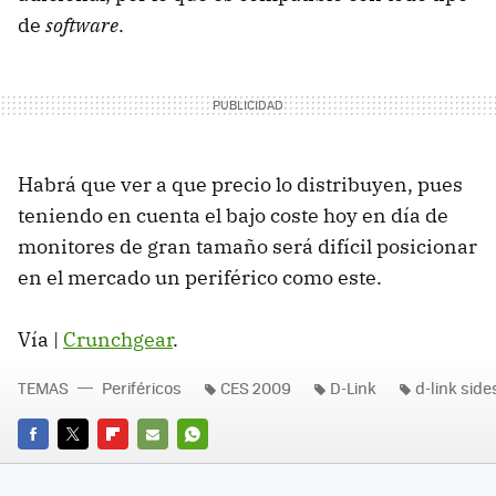
de
software
.
Habrá que ver a que precio lo distribuyen, pues
teniendo en cuenta el bajo coste hoy en día de
monitores de gran tamaño será difícil posicionar
en el mercado un periférico como este.
Vía |
Crunchgear
.
TEMAS
Periféricos
CES 2009
D-Link
d-link sid
FACEBOOK
TWITTER
FLIPBOARD
E-
WHATSAPP
MAIL