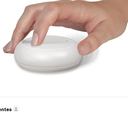
entes