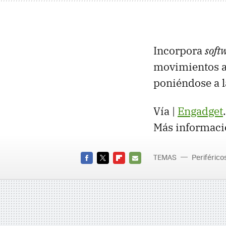
Incorpora
soft
movimientos a 
poniéndose a l
Vía |
Engadget
.
Más informaci
TEMAS
Periférico
FACEBOOK
TWITTER
FLIPBOARD
E-
MAIL