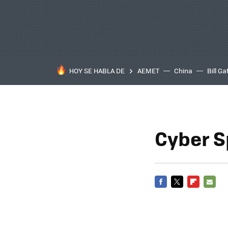
HOY SE HABLA DE
AEMET
China
Bill Ga
Cyber S
FACEBOOK
TWITTER
FLIPBOARD
E-
MAIL