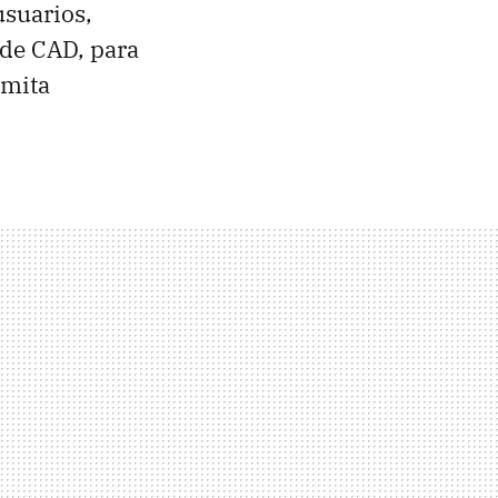
usuarios,
 de
CAD
, para
rmita