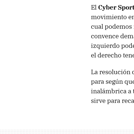
El
Cyber Spor
movimiento en 
cual podemos 
convence demas
izquierdo pode
el derecho ten
La resolución 
para según que
inalámbrica a 
sirve para reca