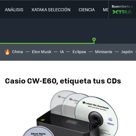
Suscríbete a
ANÁLISIS
XATAKA SELECCIÓN
CIENCIA
MOVILIDAD
HOY SE HABLA DE
China
Elon Musk
IA
Eclipse
Miniserie
Japón
Casio CW-E60, etiqueta tus CDs