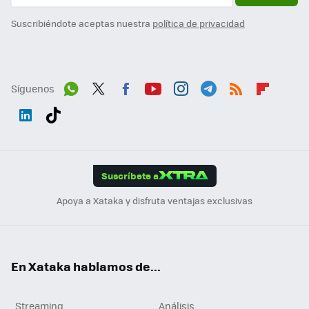
Suscribiéndote aceptas nuestra
política de privacidad
Síguenos
Wh
Twit
Fac
You
Inst
Tele
RSS
Flip
ats
ter
ebo
tub
agr
gra
boa
Link
Tikt
App
ok
e
am
m
rd
edI
ok
Suscríbete a
n
Apoya a Xataka y disfruta ventajas exclusivas
En Xataka hablamos de...
Streaming
Análisis