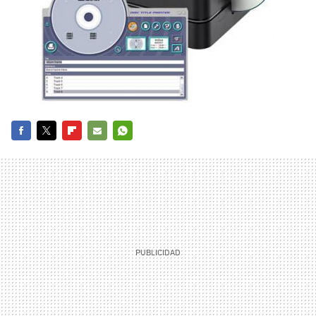
FACEBOOK
TWITTER
FLIPBOARD
E-
WHATSAPP
MAIL