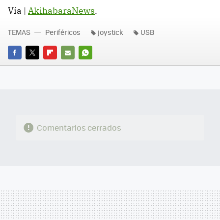
Vía |
AkihabaraNews
.
TEMAS
Periféricos
joystick
USB
FACEBOOK
TWITTER
FLIPBOARD
E-
WHATSAPP
MAIL
Comentarios cerrados