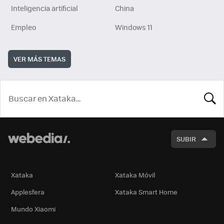
Inteligencia artificial
China
Empleo
Windows 11
VER MÁS TEMAS
BUSCA
SUBIR
Xataka
Xataka Móvil
Applesfera
Xataka Smart Home
Mundo Xiaomi