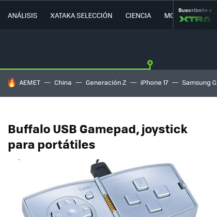
Suscríbete a
ANÁLISIS
XATAKA SELECCIÓN
CIENCIA
MOVILIDAD
HOY SE HABLA DE
AEMET
China
Generación Z
iPhone 17
Samsung G
Buffalo USB Gamepad, joystick
para portátiles