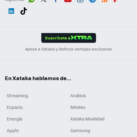
Wh
Twit
Fac
You
Inst
Tele
RSS
Flip
ats
ter
ebo
tub
agr
gra
boa
Link
Tikt
App
ok
e
am
m
rd
edI
ok
Suscríbete a
n
Apoya a Xataka y disfruta ventajas exclusivas
En Xataka hablamos de...
Streaming
Análisis
Espacio
Móviles
Energía
Xataka Movilidad
Apple
Samsung