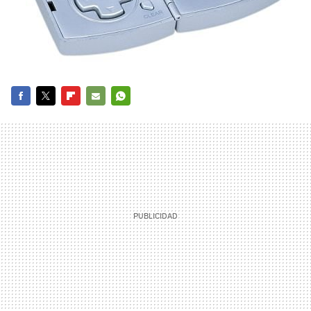
FACEBOOK
TWITTER
FLIPBOARD
E-
WHATSAPP
MAIL