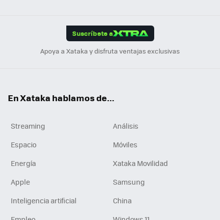
ats
ter
ebo
tub
agr
gra
boa
Link
Tikt
App
ok
e
am
m
rd
edI
ok
Suscríbete a
n
Apoya a Xataka y disfruta ventajas exclusivas
En Xataka hablamos de...
Streaming
Análisis
Espacio
Móviles
Energía
Xataka Movilidad
Apple
Samsung
Inteligencia artificial
China
Empleo
Windows 11