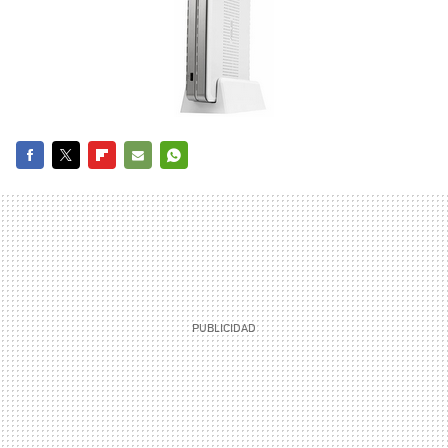
FACEBOOK
TWITTER
FLIPBOARD
E-
WHATSAPP
MAIL