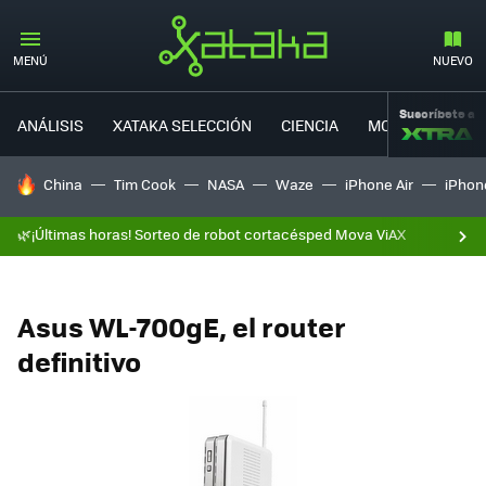
MENÚ
NUEVO
Suscríbete a
ANÁLISIS
XATAKA SELECCIÓN
CIENCIA
MOVILIDAD
HOY SE HABLA DE
China
Tim Cook
NASA
Waze
iPhone Air
iPhone
🌿¡Últimas horas! Sorteo de robot cortacésped Mova ViAX
Asus WL-700gE, el router
definitivo