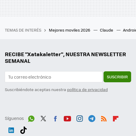
TEMAS DE INTERÉS
Mejores moviles 2026
Claude
Androi
RECIBE "Xatakaletter", NUESTRA NEWSLETTER
SEMANAL
SUSCRIBIR
Suscribiéndote aceptas nuestra
política de privacidad
Síguenos
Wh
Twit
Fac
You
Inst
Tele
RSS
Flip