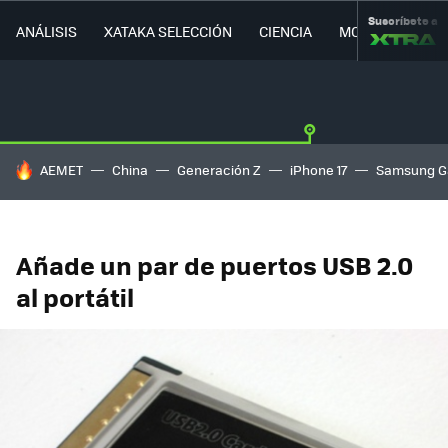
Suscríbete a
ANÁLISIS
XATAKA SELECCIÓN
CIENCIA
MOVILIDAD
HOY SE HABLA DE
AEMET
China
Generación Z
iPhone 17
Samsung G
Añade un par de puertos USB 2.0
al portátil