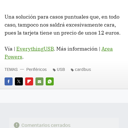
Una solución para casos puntuales que, en todo
caso, tampoco nos saldrá excesivamente cara,
pues la tarjeta tiene un precio de unos 12 euros.
Vía |
EverythingUSB
. Más información |
Area
Powers
.
TEMAS
Periféricos
USB
cardbus
FACEBOOK
TWITTER
FLIPBOARD
E-
WHATSAPP
MAIL
Comentarios cerrados