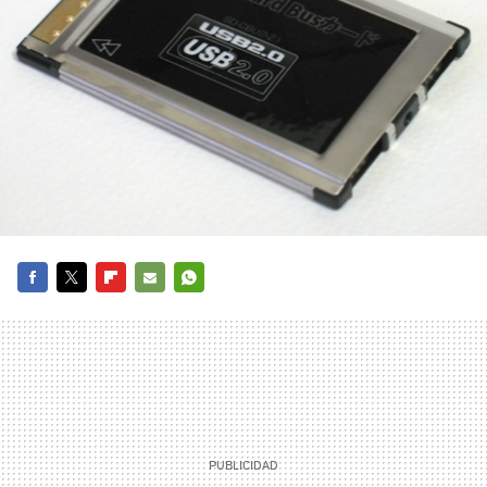
FACEBOOK
TWITTER
FLIPBOARD
E-
WHATSAPP
MAIL