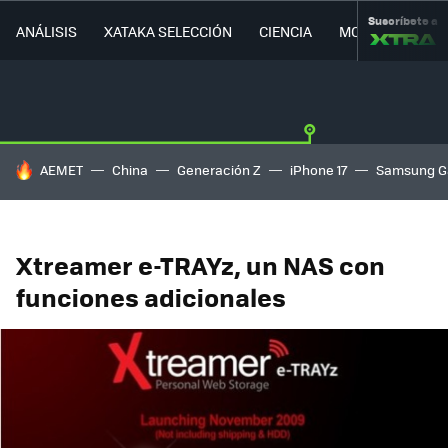
Suscríbete a
ANÁLISIS
XATAKA SELECCIÓN
CIENCIA
MOVILIDAD
HOY SE HABLA DE
AEMET
China
Generación Z
iPhone 17
Samsung G
Xtreamer e-TRAYz, un NAS con
funciones adicionales