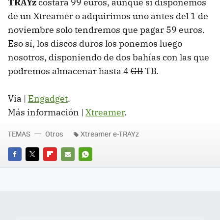
TRAYz
costará 99 euros, aunque si disponemos
de un Xtreamer o adquirimos uno antes del 1 de
noviembre solo tendremos que pagar 59 euros.
Eso sí, los discos duros los ponemos luego
nosotros, disponiendo de dos bahías con las que
podremos almacenar hasta 4
GB
TB.
Vía |
Engadget
.
Más información |
Xtreamer
.
TEMAS
Otros
Xtreamer e-TRAYz
FACEBOOK
TWITTER
FLIPBOARD
E-
WHATSAPP
MAIL