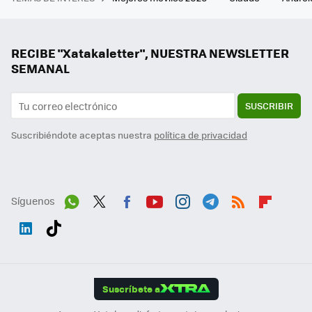
RECIBE "Xatakaletter", NUESTRA NEWSLETTER
SEMANAL
SUSCRIBIR
Suscribiéndote aceptas nuestra
política de privacidad
Síguenos
Wh
Twit
Fac
You
Inst
Tele
RSS
Flip
ats
ter
ebo
tub
agr
gra
boa
Link
Tikt
App
ok
e
am
m
rd
edI
ok
Suscríbete a
n