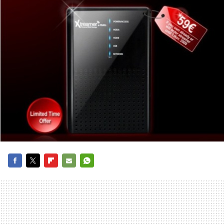
FACEBOOK
TWITTER
FLIPBOARD
E-
WHATSAPP
MAIL