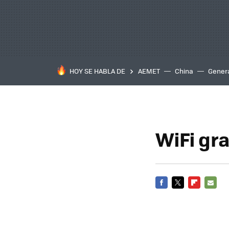
HOY SE HABLA DE
AEMET
China
Gener
WiFi gra
FACEBOOK
TWITTER
FLIPBOARD
E-
MAIL