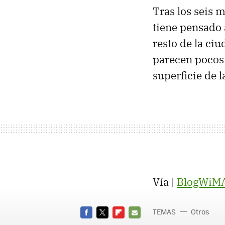
Tras los seis m
tiene pensado 
resto de la ci
parecen pocos 
superficie de l
Vía |
BlogWiM
TEMAS
Otros
FACEBOOK
TWITTER
FLIPBOARD
E-