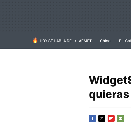
HOY SE HABLA DE
AEMET
China
Bill Ga
WidgetS
quieras
FACEBOOK
TWITTER
FLIPBOARD
E-