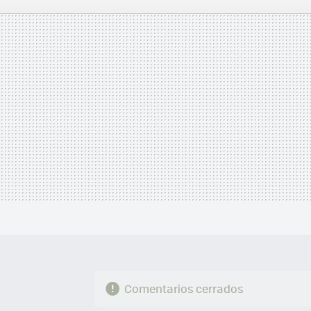
FACEBOOK
TWITTER
FLIPBOARD
E-
MAIL
Comentarios cerrados