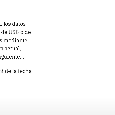
r los datos
s de USB o de
as mediante
a actual,
guiente,...
i de la fecha