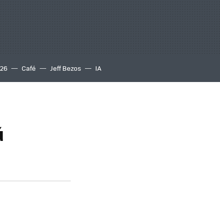
S26
Café
Jeff Bezos
IA
ú