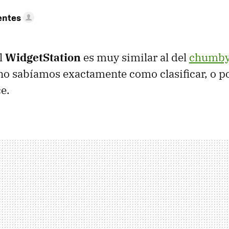
entes
l
WidgetStation
es muy similar al del
chumb
no sabíamos exactamente como clasificar, o p
e.