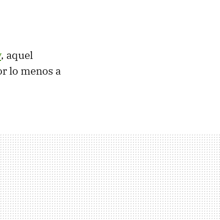
y
, aquel
or lo menos a