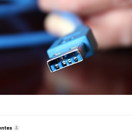
entes