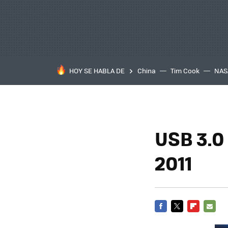
HOY SE HABLA DE
China
Tim Cook
NAS
USB 3.0
2011
FACEBOOK
TWITTER
FLIPBOARD
E-