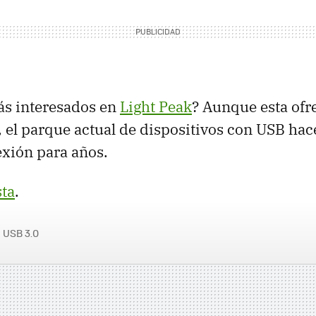
ás interesados en
Light Peak
? Aunque esta of
 el parque actual de dispositivos con
USB
hac
xión para años.
sta
.
USB 3.0