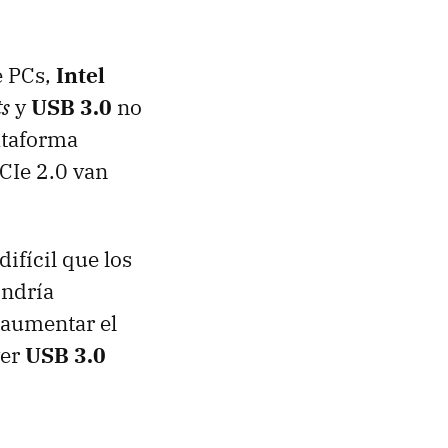
e PCs,
Intel
ts
y
USB
3.0
no
lataforma
PCIe 2.0 van
difícil que los
ondría
 aumentar el
ver
USB
3.0