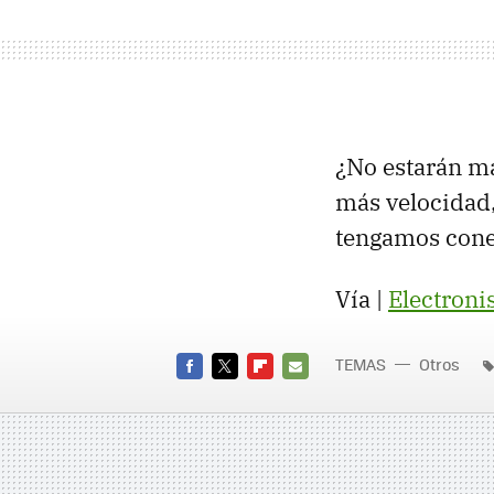
¿No estarán m
más velocidad,
tengamos cone
Vía |
Electroni
TEMAS
Otros
FACEBOOK
TWITTER
FLIPBOARD
E-
MAIL