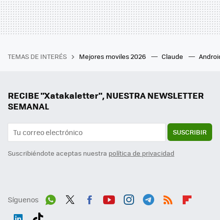
TEMAS DE INTERÉS
Mejores moviles 2026
Claude
Androi
RECIBE "Xatakaletter", NUESTRA NEWSLETTER
SEMANAL
SUSCRIBIR
Suscribiéndote aceptas nuestra
política de privacidad
Síguenos
Wh
Twit
Fac
You
Inst
Tele
RSS
Flip