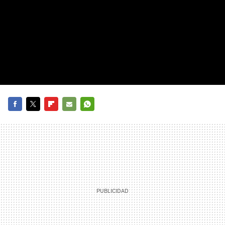
FACEBOOK
TWITTER
FLIPBOARD
E-
WHATSAPP
MAIL