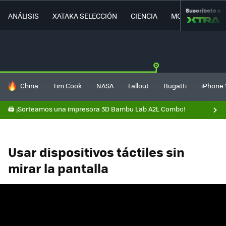
Suscríbete a
ANÁLISIS
XATAKA SELECCIÓN
CIENCIA
MOVILIDAD
HOY SE HABLA DE
China
Tim Cook
NASA
Fallout
Bugatti
iPhone 
🖨️ ¡Sorteamos una impresora 3D Bambu Lab A2L Combo!
Usar dispositivos táctiles sin
mirar la pantalla