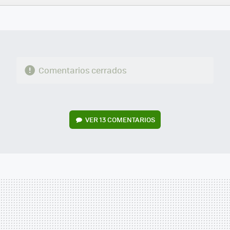
FACEBOOK
TWITTER
FLIPBOARD
E-
WHATSAPP
MAIL
Comentarios cerrados
VER
13 COMENTARIOS