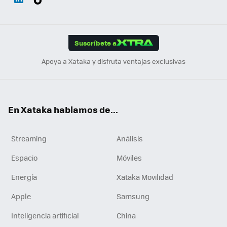
ats
ter
ebo
tub
agr
gra
boa
Link
Tikt
App
ok
e
am
m
rd
edI
ok
Suscríbete a
n
Apoya a Xataka y disfruta ventajas exclusivas
En Xataka hablamos de...
Streaming
Análisis
Espacio
Móviles
Energía
Xataka Movilidad
Apple
Samsung
Inteligencia artificial
China