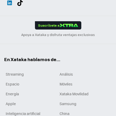
Wh
Twit
Fac
You
Inst
Tele
RSS
Flip
ats
ter
ebo
tub
agr
gra
boa
Link
Tikt
App
ok
e
am
m
rd
edI
ok
Suscríbete a
n
Apoya a Xataka y disfruta ventajas exclusivas
En Xataka hablamos de...
Streaming
Análisis
Espacio
Móviles
Energía
Xataka Movilidad
Apple
Samsung
Inteligencia artificial
China