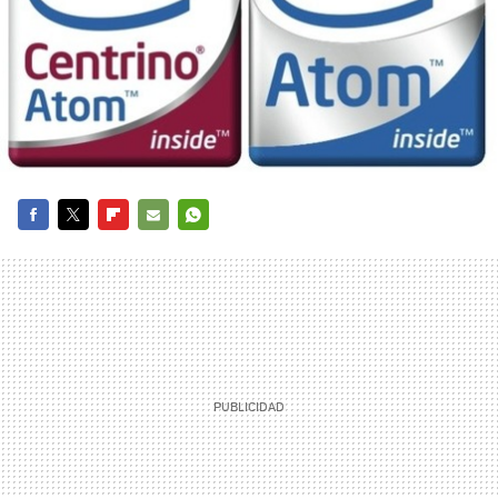
FACEBOOK
TWITTER
FLIPBOARD
E-
WHATSAPP
MAIL