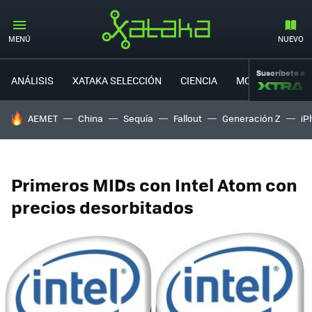
MENÚ
NUEVO
Suscríbete a
ANÁLISIS
XATAKA SELECCIÓN
CIENCIA
MOVILIDAD
HOY SE HABLA DE
AEMET
China
Sequía
Fallout
Generación Z
iP
Primeros MIDs con Intel Atom con
precios desorbitados