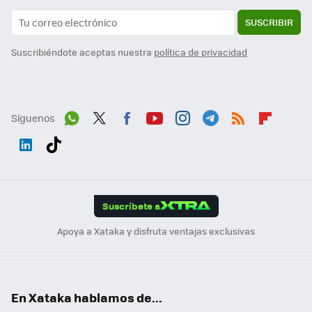
SUSCRIBIR
Suscribiéndote aceptas nuestra
política de privacidad
Síguenos
Wh
Twit
Fac
You
Inst
Tele
RSS
Flip
ats
ter
ebo
tub
agr
gra
boa
Link
Tikt
App
ok
e
am
m
rd
edI
ok
Suscríbete a
n
Apoya a Xataka y disfruta ventajas exclusivas
En Xataka hablamos de...