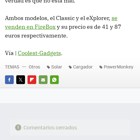
verdad es que no está mal.
Ambos modelos, el Classic y el eXplorer,
se
venden en FireBox
y su precio es de 41 y 87
euros respectivamente.
Vía |
Coolest-Gadgets
.
TEMAS
Otros
Solar
Cargador
PowerMonkey
FACEBOOK
TWITTER
FLIPBOARD
E-
WHATSAPP
MAIL
Comentarios cerrados