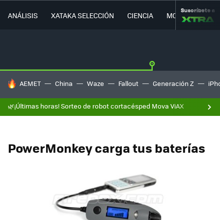
Suscríbete a
ANÁLISIS
XATAKA SELECCIÓN
CIENCIA
MOVILIDAD
HOY SE HABLA DE
AEMET
China
Waze
Fallout
Generación Z
iPh
🌿¡Últimas horas! Sorteo de robot cortacésped Mova ViAX
PowerMonkey carga tus baterías