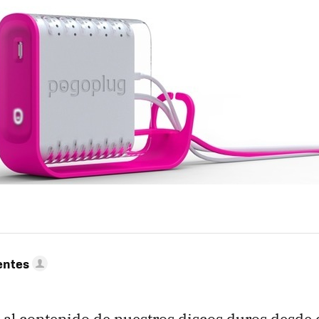
entes