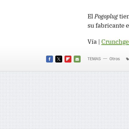
El
Pogoplug
tie
su fabricante e
Vía |
Crunchge
TEMAS
Otros
FACEBOOK
TWITTER
FLIPBOARD
E-
MAIL