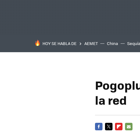
HOY SE HABLA DE
AEMET
China
Sequí
Pogoplu
la red
FACEBOOK
TWITTER
FLIPBOARD
E-