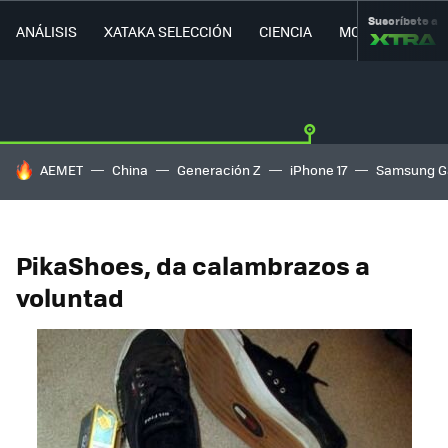
Suscríbete a
ANÁLISIS
XATAKA SELECCIÓN
CIENCIA
MOVILIDAD
HOY SE HABLA DE
AEMET
China
Generación Z
iPhone 17
Samsung G
PikaShoes, da calambrazos a
voluntad