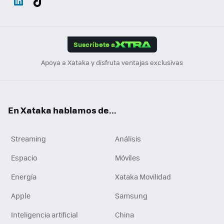
ats
ter
ebo
tub
agr
gra
boa
Link
Tikt
App
ok
e
am
m
rd
edI
ok
Suscríbete a
n
Apoya a Xataka y disfruta ventajas exclusivas
En Xataka hablamos de...
Streaming
Análisis
Espacio
Móviles
Energía
Xataka Movilidad
Apple
Samsung
Inteligencia artificial
China