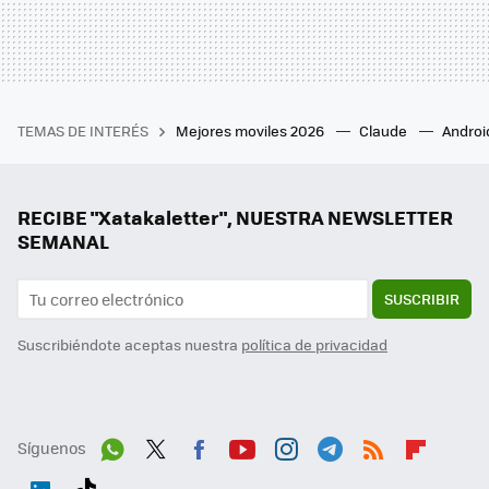
TEMAS DE INTERÉS
Mejores moviles 2026
Claude
Androi
RECIBE "Xatakaletter", NUESTRA NEWSLETTER
SEMANAL
SUSCRIBIR
Suscribiéndote aceptas nuestra
política de privacidad
Síguenos
Wh
Twit
Fac
You
Inst
Tele
RSS
Flip