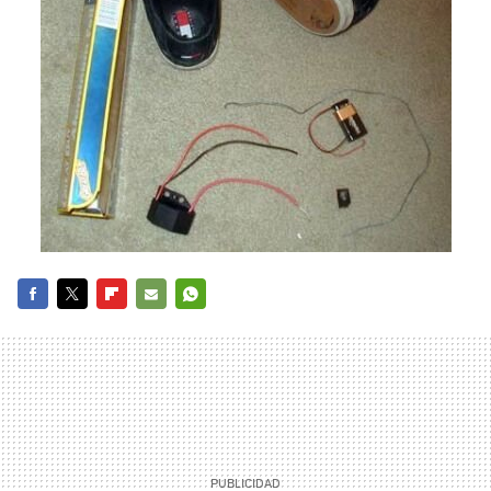
FACEBOOK
TWITTER
FLIPBOARD
E-
WHATSAPP
MAIL