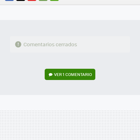
FACEBOOK
TWITTER
FLIPBOARD
E-
WHATSAPP
MAIL
Comentarios cerrados
VER
1 COMENTARIO