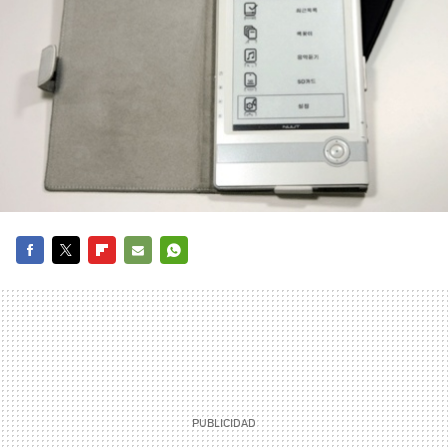
FACEBOOK
TWITTER
FLIPBOARD
E-
WHATSAPP
MAIL