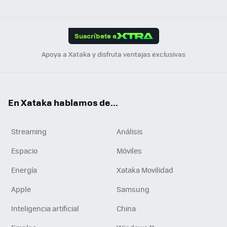
ats
ter
ebo
tub
agr
gra
boa
Link
Tikt
App
ok
e
am
m
rd
edI
ok
Suscríbete a
n
Apoya a Xataka y disfruta ventajas exclusivas
En Xataka hablamos de...
Streaming
Análisis
Espacio
Móviles
Energía
Xataka Movilidad
Apple
Samsung
Inteligencia artificial
China