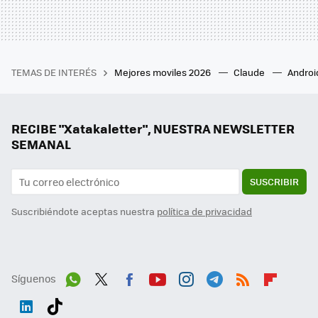
TEMAS DE INTERÉS
Mejores moviles 2026
Claude
Androi
RECIBE "Xatakaletter", NUESTRA NEWSLETTER
SEMANAL
SUSCRIBIR
Suscribiéndote aceptas nuestra
política de privacidad
Síguenos
Wh
Twit
Fac
You
Inst
Tele
RSS
Flip