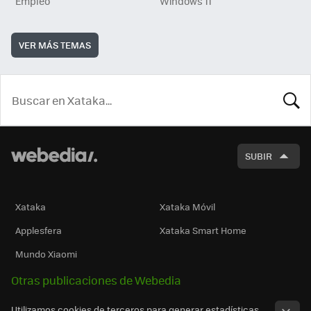
Empleo
Windows 11
VER MÁS TEMAS
BUSCA
SUBIR
Xataka
Xataka Móvil
Applesfera
Xataka Smart Home
Mundo Xiaomi
Otras publicaciones de Webedia
Utilizamos cookies de terceros para generar estadísticas