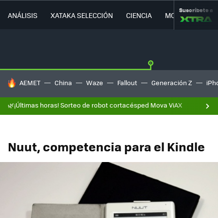
Suscríbete a
ANÁLISIS
XATAKA SELECCIÓN
CIENCIA
MOVILIDAD
HOY SE HABLA DE
AEMET
China
Waze
Fallout
Generación Z
iPh
🌿¡Últimas horas! Sorteo de robot cortacésped Mova ViAX
Nuut, competencia para el Kindle