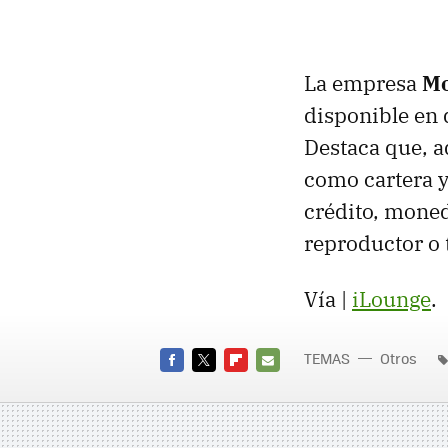
La empresa
Mo
disponible en 
Destaca que, 
como cartera y
crédito, moned
reproductor o t
Vía |
iLounge
.
TEMAS
Otros
FACEBOOK
TWITTER
FLIPBOARD
E-
MAIL