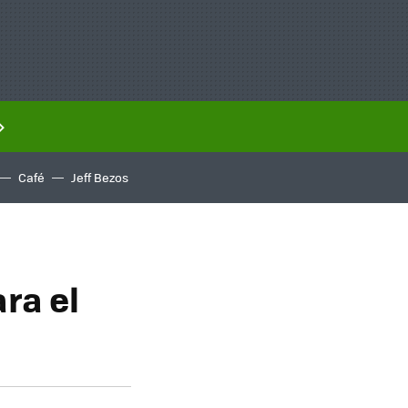
Café
Jeff Bezos
ra el