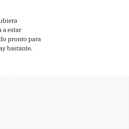
ubiera
 a estar
do pronto para
ay bastante.