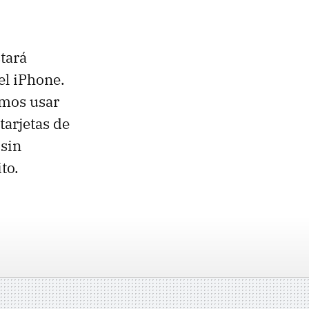
stará
el iPhone.
emos usar
tarjetas de
 sin
to.