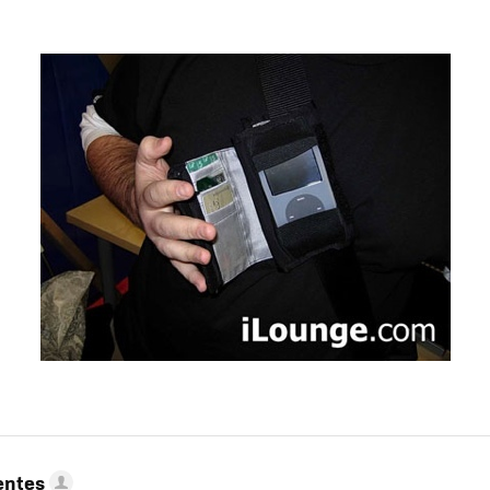
entes