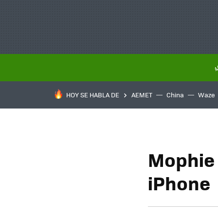
HOY SE HABLA DE
AEMET
China
Waze
Mophie 
iPhone