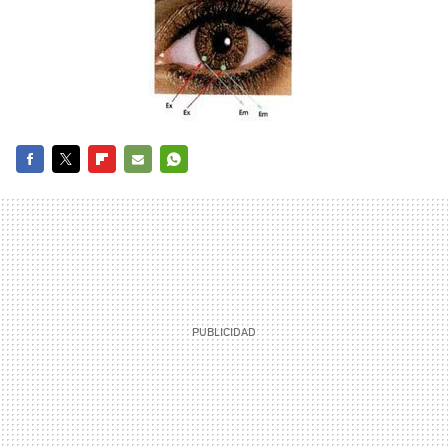
FACEBOOK
TWITTER
FLIPBOARD
E-
WHATSAPP
MAIL