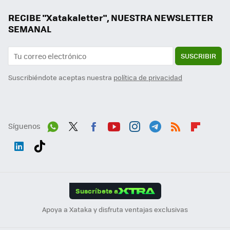
RECIBE "Xatakaletter", NUESTRA NEWSLETTER
SEMANAL
SUSCRIBIR
Suscribiéndote aceptas nuestra
política de privacidad
Síguenos
Wh
Twit
Fac
You
Inst
Tele
RSS
Flip
ats
ter
ebo
tub
agr
gra
boa
Link
Tikt
App
ok
e
am
m
rd
edI
ok
Suscríbete a
n
Apoya a Xataka y disfruta ventajas exclusivas