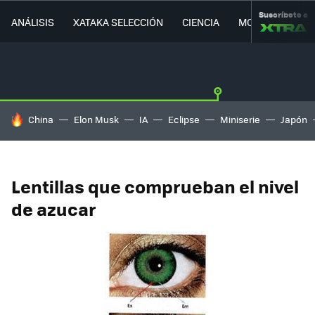
Suscríbete a
ANÁLISIS
XATAKA SELECCIÓN
CIENCIA
MOVILIDAD
HOY SE HABLA DE
China
Elon Musk
IA
Eclipse
Miniserie
Japón
Lentillas que comprueban el nivel
de azucar