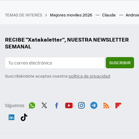
TEMAS DE INTERÉS
Mejores moviles 2026
Claude
Androi
RECIBE "Xatakaletter", NUESTRA NEWSLETTER
SEMANAL
SUSCRIBIR
Suscribiéndote aceptas nuestra
política de privacidad
Síguenos
Wh
Twit
Fac
You
Inst
Tele
RSS
Flip
ats
ter
ebo
tub
agr
gra
boa
Link
Tikt
App
ok
e
am
m
rd
edI
ok