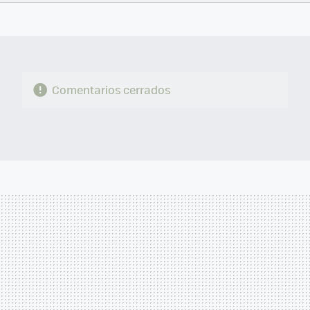
FACEBOOK
TWITTER
FLIPBOARD
E-
WHATSAPP
MAIL
Comentarios cerrados