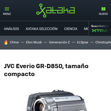
MENÚ
NUEVO
Suscríbete a
ANÁLISIS
XATAKA SELECCIÓN
CIENCIA
MOVILIDAD
HOY SE HABLA DE
China
Elon Musk
Generación Z
Eclipse
Christoph
JVC Everio GR-D850, tamaño
compacto