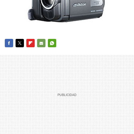
FACEBOOK
TWITTER
FLIPBOARD
E-
WHATSAPP
MAIL