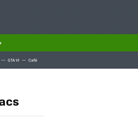
GTA VI
Café
Macs