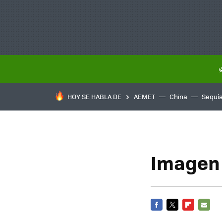
HOY SE HABLA DE
AEMET
China
Sequí
Imagen 
FACEBOOK
TWITTER
FLIPBOARD
E-