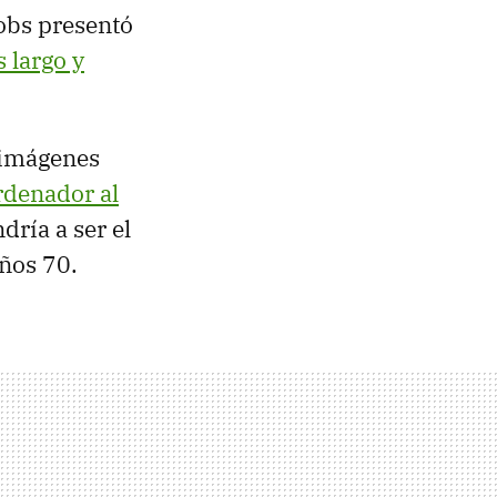
Jobs presentó
 largo y
 imágenes
rdenador al
dría a ser el
años 70.