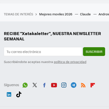
TEMAS DE INTERÉS
Mejores moviles 2026
Claude
Androi
RECIBE "Xatakaletter", NUESTRA NEWSLETTER
SEMANAL
SUSCRIBIR
Suscribiéndote aceptas nuestra
política de privacidad
Síguenos
Wh
Twit
Fac
You
Inst
Tele
RSS
Flip
ats
ter
ebo
tub
agr
gra
boa
Link
Tikt
App
ok
e
am
m
rd
edI
ok