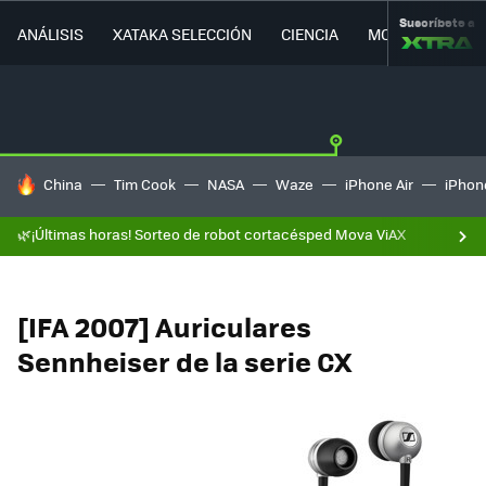
Suscríbete a
ANÁLISIS
XATAKA SELECCIÓN
CIENCIA
MOVILIDAD
HOY SE HABLA DE
China
Tim Cook
NASA
Waze
iPhone Air
iPhone
🌿¡Últimas horas! Sorteo de robot cortacésped Mova ViAX
[IFA 2007] Auriculares
Sennheiser de la serie CX