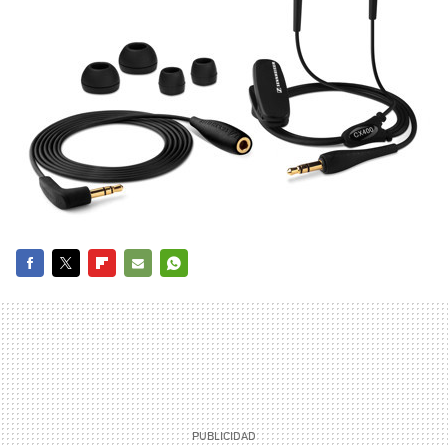
FACEBOOK
TWITTER
FLIPBOARD
E-
WHATSAPP
MAIL