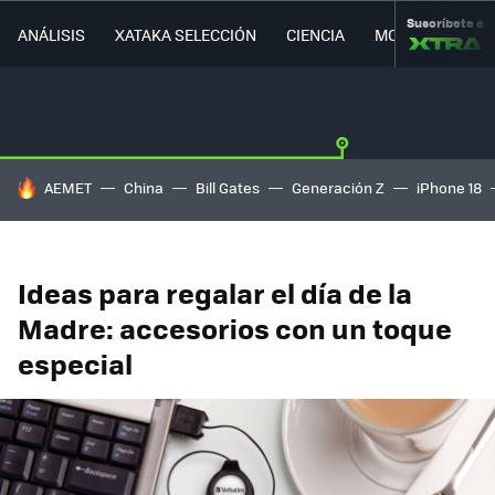
Suscríbete a
ANÁLISIS
XATAKA SELECCIÓN
CIENCIA
MOVILIDAD
HOY SE HABLA DE
AEMET
China
Bill Gates
Generación Z
iPhone 18
Ideas para regalar el día de la
Madre: accesorios con un toque
especial