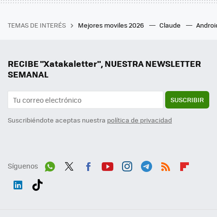
TEMAS DE INTERÉS
Mejores moviles 2026
Claude
Androi
RECIBE "Xatakaletter", NUESTRA NEWSLETTER
SEMANAL
SUSCRIBIR
Suscribiéndote aceptas nuestra
política de privacidad
Síguenos
Wh
Twit
Fac
You
Inst
Tele
RSS
Flip
ats
ter
ebo
tub
agr
gra
boa
Link
Tikt
App
ok
e
am
m
rd
edI
ok