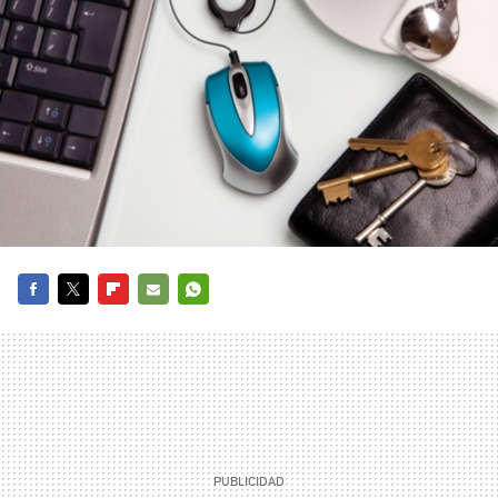
FACEBOOK
TWITTER
FLIPBOARD
E-
WHATSAPP
MAIL