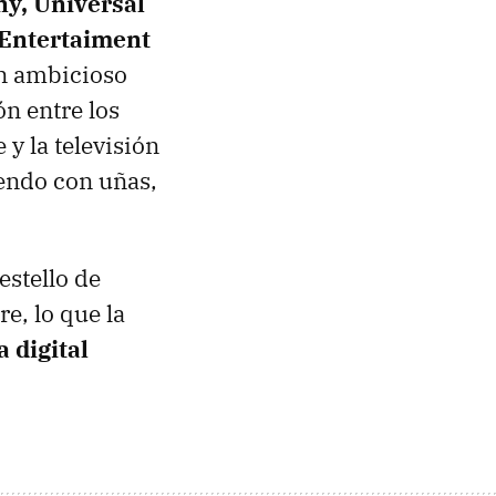
ny, Universal
 Entertaiment
un ambicioso
ón entre los
 y la televisión
endo con uñas,
estello de
e, lo que la
 digital