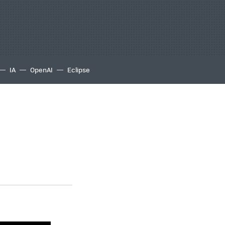
IA
OpenAI
Eclipse