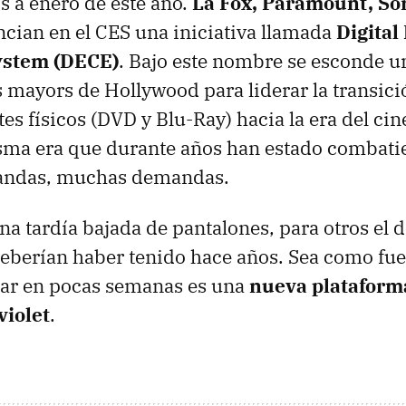
a enero de este año.
La Fox, Paramount, So
cian en el
CES
una iniciativa llamada
Digital
stem (
DECE
)
. Bajo este nombre se esconde 
s mayors de Hollywood para liderar la transici
es físicos (
DVD
y Blu-Ray) hacia la era del cine
isma era que durante años han estado combati
andas, muchas demandas.
na tardía bajada de pantalones, para otros el d
eberían haber tenido hace años. Sea como fuer
zar en pocas semanas es una
nueva plataforma
violet
.