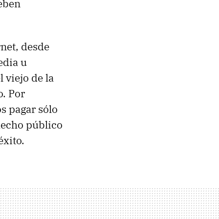
eben
rnet, desde
edia u
viejo de la
o. Por
s pagar sólo
 hecho público
éxito.