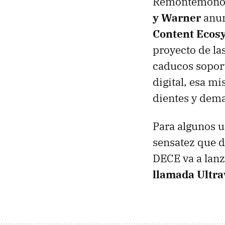
Remontémonos 
y Warner
anun
Content Ecosy
proyecto de la
caducos soport
digital, esa m
dientes y dem
Para algunos u
sensatez que d
DECE
va a lan
llamada Ultra