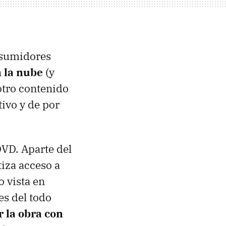
nsumidores
n la nube
(y
 otro contenido
ivo y de por
DVD
. Aparte del
tiza acceso a
o vista en
es del todo
 la obra con