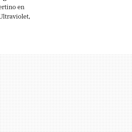
ertino en
ltraviolet,