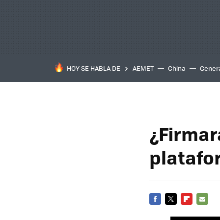
HOY SE HABLA DE
AEMET
China
Gener
¿Firmar
platafo
FACEBOOK
TWITTER
FLIPBOARD
E-