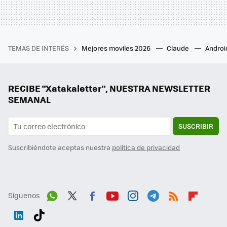
TEMAS DE INTERÉS
Mejores moviles 2026
Claude
Androi
RECIBE "Xatakaletter", NUESTRA NEWSLETTER
SEMANAL
SUSCRIBIR
Suscribiéndote aceptas nuestra
política de privacidad
Síguenos
Wh
Twit
Fac
You
Inst
Tele
RSS
Flip
ats
ter
ebo
tub
agr
gra
boa