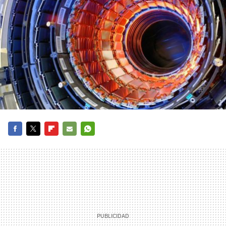
FACEBOOK
TWITTER
FLIPBOARD
E-
WHATSAPP
MAIL