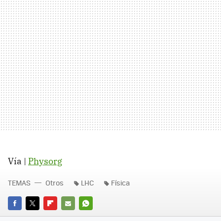
Vía |
Physorg
TEMAS
Otros
LHC
Física
FACEBOOK
TWITTER
FLIPBOARD
E-
WHATSAPP