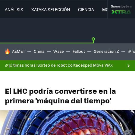
Suscríbete a
ANÁLISIS
XATAKA SELECCIÓN
CIENCIA
MOVILIDAD
HOY SE HABLA DE
AEMET
China
Waze
Fallout
Generación Z
iPh
🌿¡Últimas horas! Sorteo de robot cortacésped Mova ViAX
El LHC podría convertirse en la
primera 'máquina del tiempo'