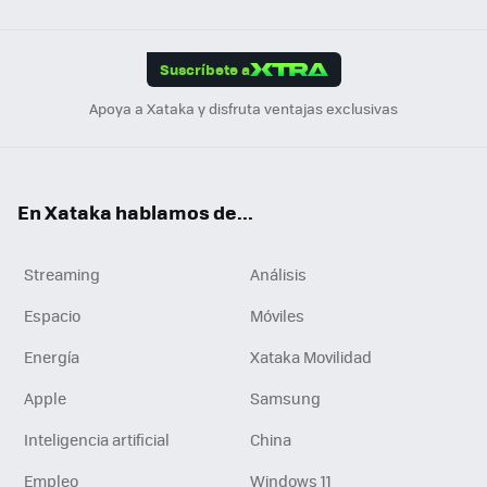
Link
Tikt
App
ok
e
am
m
rd
edI
ok
Suscríbete a
n
Apoya a Xataka y disfruta ventajas exclusivas
En Xataka hablamos de...
Streaming
Análisis
Espacio
Móviles
Energía
Xataka Movilidad
Apple
Samsung
Inteligencia artificial
China
Empleo
Windows 11