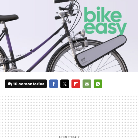
10 comentarios
FACEBOOK
TWITTER
FLIPBOARD
E-
WHATSAPP
MAIL