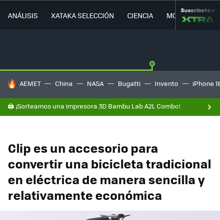
Suscríbete a
ANÁLISIS
XATAKA SELECCIÓN
CIENCIA
MOVILIDAD
HOY SE HABLA DE
AEMET
China
NASA
Bugatti
Invento
iPhone 1
🖨️ ¡Sorteamos una impresora 3D Bambu Lab A2L Combo!
Clip es un accesorio para
convertir una bicicleta tradicional
en eléctrica de manera sencilla y
relativamente económica