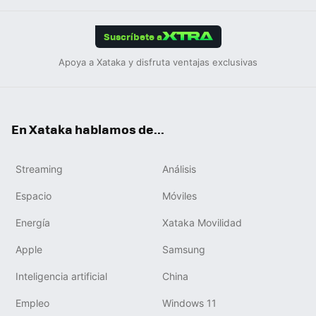
App
ok
e
am
m
rd
edIn
ok
Suscríbete a
Apoya a Xataka y disfruta ventajas exclusivas
En Xataka hablamos de...
Streaming
Análisis
Espacio
Móviles
Energía
Xataka Movilidad
Apple
Samsung
Inteligencia artificial
China
Empleo
Windows 11