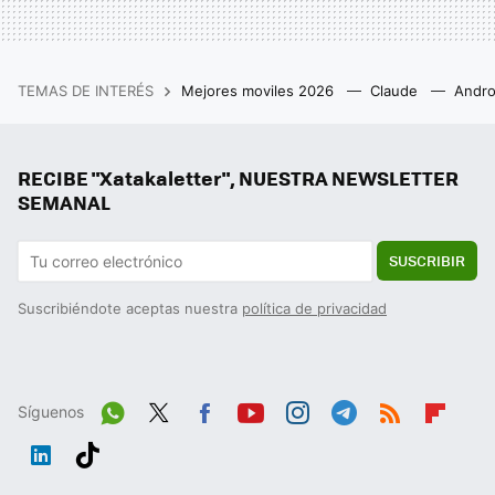
TEMAS DE INTERÉS
Mejores moviles 2026
Claude
Andro
RECIBE "Xatakaletter", NUESTRA NEWSLETTER
SEMANAL
SUSCRIBIR
Suscribiéndote aceptas nuestra
política de privacidad
Síguenos
Wh
Twit
Fac
You
Inst
Tele
RSS
Flip
ats
ter
ebo
tub
agr
gra
boa
Link
Tikt