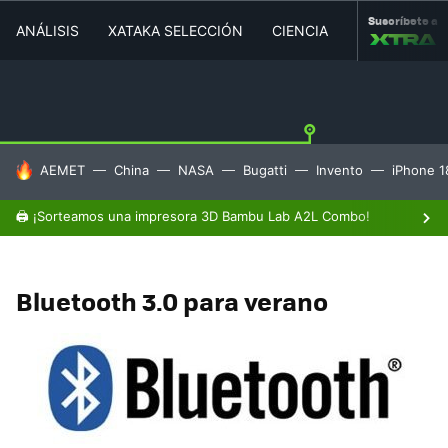
Suscríbete a
ANÁLISIS
XATAKA SELECCIÓN
CIENCIA
MOVILIDAD
HOY SE HABLA DE
AEMET
China
NASA
Bugatti
Invento
iPhone 1
🖨️ ¡Sorteamos una impresora 3D Bambu Lab A2L Combo!
Bluetooth 3.0 para verano