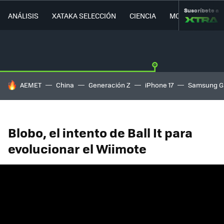
Suscríbete a
ANÁLISIS
XATAKA SELECCIÓN
CIENCIA
MOVILIDAD
HOY SE HABLA DE
AEMET
China
Generación Z
iPhone 17
Samsung G
Blobo, el intento de Ball It para
evolucionar el Wiimote