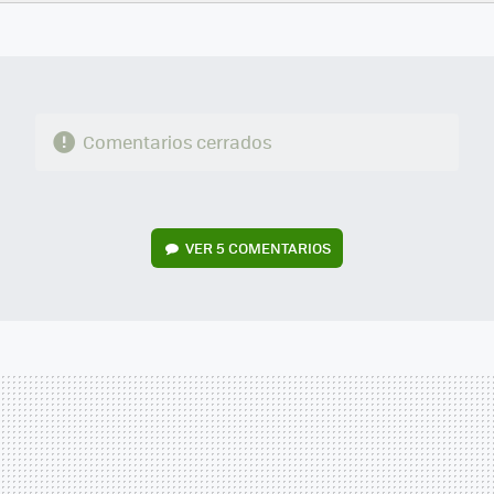
FACEBOOK
TWITTER
FLIPBOARD
E-
WHATSAPP
MAIL
Comentarios cerrados
VER
5 COMENTARIOS