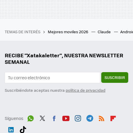
TEMAS DE INTERÉS
Mejores moviles 2026
Claude
Androi
RECIBE "Xatakaletter", NUESTRA NEWSLETTER
SEMANAL
SUSCRIBIR
Suscribiéndote aceptas nuestra
política de privacidad
Síguenos
Wh
Twit
Fac
You
Inst
Tele
RSS
Flip