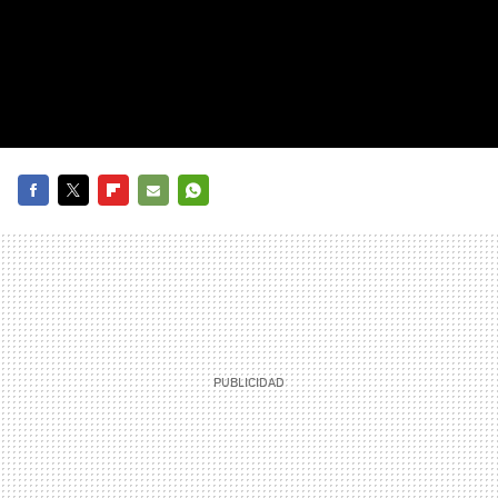
FACEBOOK
TWITTER
FLIPBOARD
E-
WHATSAPP
MAIL