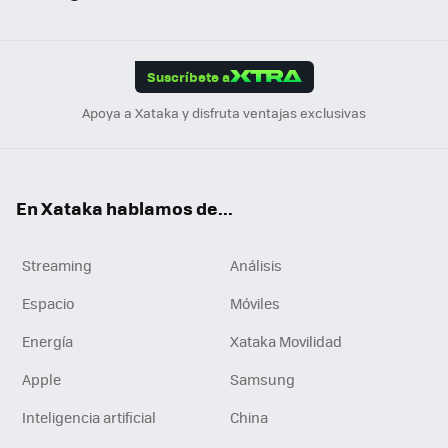
ats
ter
ebo
tub
agr
gra
boa
Link
Tikt
App
ok
e
am
m
rd
edI
ok
Suscríbete a
n
Apoya a Xataka y disfruta ventajas exclusivas
En Xataka hablamos de...
Streaming
Análisis
Espacio
Móviles
Energía
Xataka Movilidad
Apple
Samsung
Inteligencia artificial
China