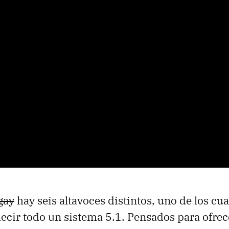
gay
hay seis altavoces distintos, uno de los cu
 decir todo un sistema 5.1. Pensados para ofrec