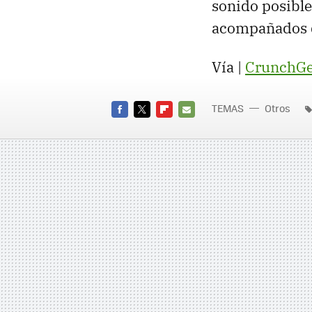
sonido posible
acompañados 
Vía |
CrunchGe
TEMAS
Otros
FACEBOOK
TWITTER
FLIPBOARD
E-
MAIL