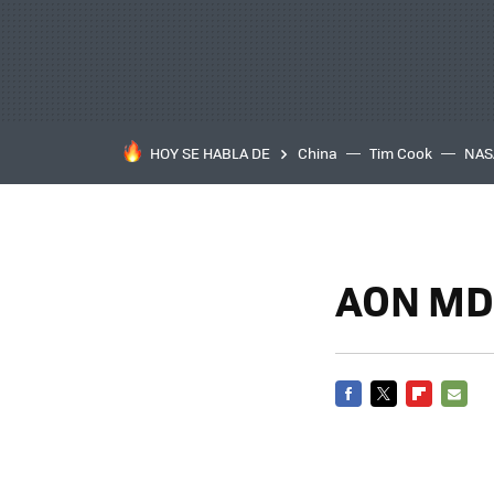
HOY SE HABLA DE
China
Tim Cook
NAS
AON MDH
FACEBOOK
TWITTER
FLIPBOARD
E-
MAIL