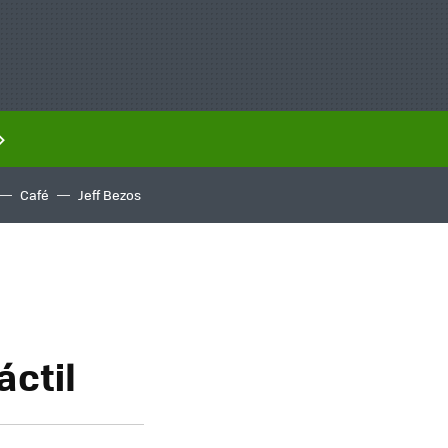
Café
Jeff Bezos
ctil