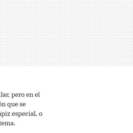
ar, pero en el
ón que se
piz especial, o
stema.