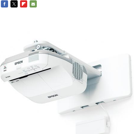
FACEBOOK
TWITTER
FLIPBOARD
E-
MAIL