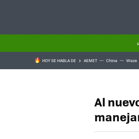
HOY SE HABLA DE
AEMET
China
Waze
Al nuev
manejam