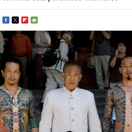
FACEBOOK
TWITTER
FLIPBOARD
E-
MAIL