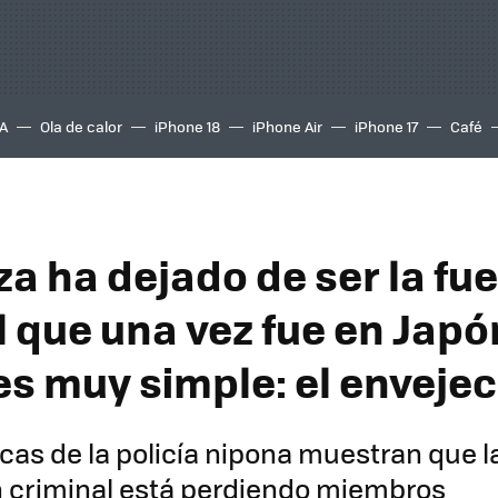
A
Ola de calor
iPhone 18
iPhone Air
iPhone 17
Café
za ha dejado de ser la fu
 que una vez fue en Japón
es muy simple: el enveje
icas de la policía nipona muestran que l
n criminal está perdiendo miembros