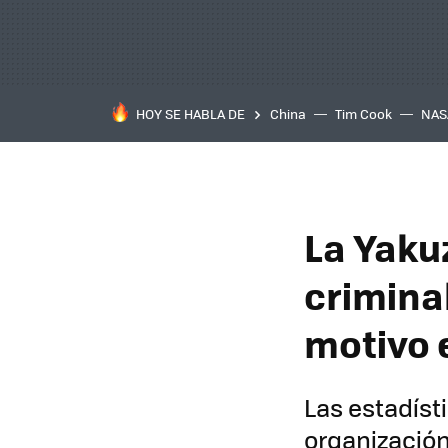
HOY SE HABLA DE
China
Tim Cook
NAS
La Yaku
criminal
motivo 
Las estadíst
organizació