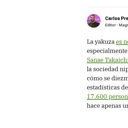
Carlos Pr
Editor - Mag
La yakuza
es n
especialmente 
Sanae Takaich
la sociedad ni
cómo se diezma
estadísticas d
17.600 person
hace apenas u