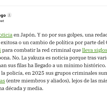
ego
net
oticia
en Japón. Y no por sus golpes, una redad
exitosa o un cambio de política por parte del
i
para combatir la red criminal que
lleva siglo
pona. No. La yakuza es noticia porque tras var
n sus filas ha llegado a un mínimo histórico.
e la policía, en 2025 sus grupos criminales s
as
(entre miembros y aliados), lejos de las má
na década y media.