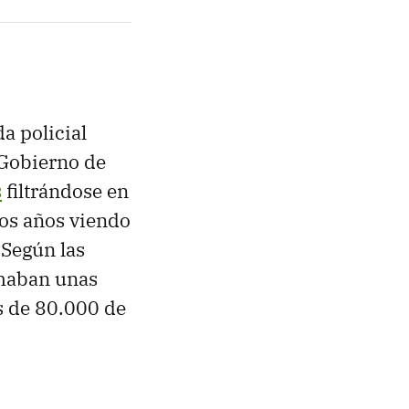
a policial
 Gobierno de
s
filtrándose en
ios años viendo
 Según las
umaban unas
s de 80.000 de