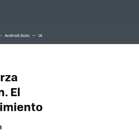
Android Auto
IA
erza
. El
cimiento
a