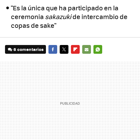
"Es la única que ha participado en la
ceremonia
sakazuki
de intercambio de
copas de sake"
6 comentarios
FACEBOOK
TWITTER
FLIPBOARD
E-
WHATSAPP
MAIL