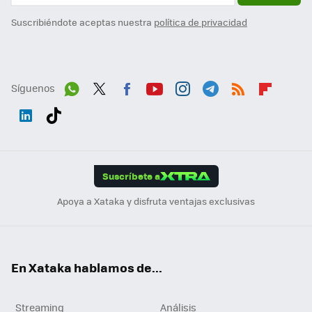
Suscribiéndote aceptas nuestra
política de privacidad
Síguenos
Wh
Twit
Fac
You
Inst
Tele
RSS
Flip
ats
ter
ebo
tub
agr
gra
boa
Link
Tikt
App
ok
e
am
m
rd
edI
ok
Suscríbete a
n
Apoya a Xataka y disfruta ventajas exclusivas
En Xataka hablamos de...
Streaming
Análisis