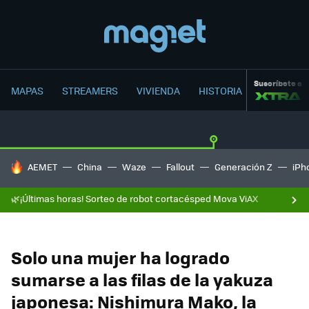
Suscríbete a
MAPAS
STREAMERS
VIVIENDA
HISTORIA
HOY SE HABLA DE
AEMET
China
Waze
Fallout
Generación Z
iPh
🌿¡Últimas horas! Sorteo de robot cortacésped Mova ViAX
Solo una mujer ha logrado
sumarse a las filas de la yakuza
japonesa: Nishimura Mako, la