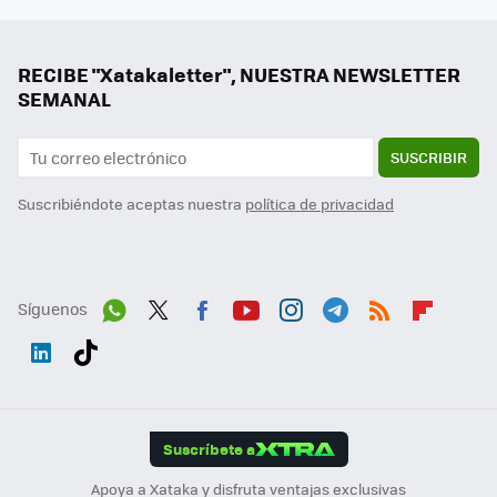
RECIBE "Xatakaletter", NUESTRA NEWSLETTER
SEMANAL
SUSCRIBIR
Suscribiéndote aceptas nuestra
política de privacidad
Síguenos
Wh
Twit
Fac
You
Inst
Tele
RSS
Flip
ats
ter
ebo
tub
agr
gra
boa
Link
Tikt
App
ok
e
am
m
rd
edI
ok
Suscríbete a
n
Apoya a Xataka y disfruta ventajas exclusivas