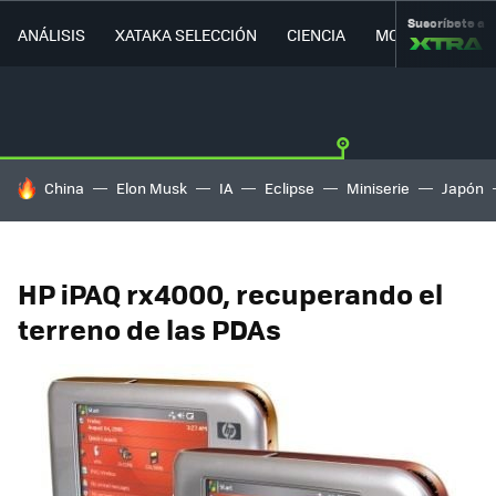
Suscríbete a
ANÁLISIS
XATAKA SELECCIÓN
CIENCIA
MOVILIDAD
HOY SE HABLA DE
China
Elon Musk
IA
Eclipse
Miniserie
Japón
HP iPAQ rx4000, recuperando el
terreno de las PDAs