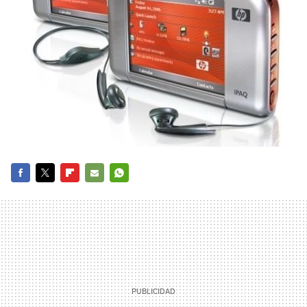
FACEBOOK
TWITTER
FLIPBOARD
E-
WHATSAPP
MAIL