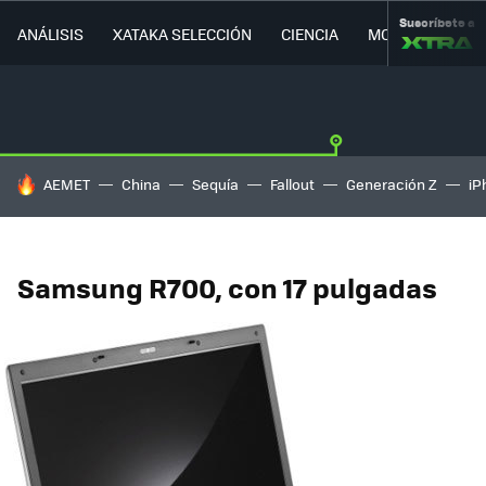
Suscríbete a
ANÁLISIS
XATAKA SELECCIÓN
CIENCIA
MOVILIDAD
HOY SE HABLA DE
AEMET
China
Sequía
Fallout
Generación Z
iP
Samsung R700, con 17 pulgadas