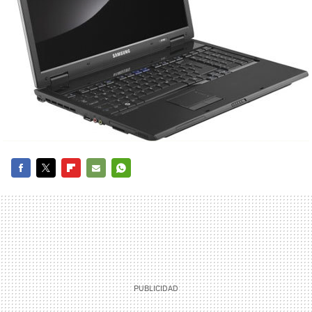
FACEBOOK
TWITTER
FLIPBOARD
E-
WHATSAPP
MAIL