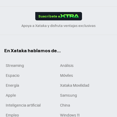
Link
Tikt
App
ok
e
am
m
rd
edI
ok
Suscríbete a
n
Apoya a Xataka y disfruta ventajas exclusivas
En Xataka hablamos de...
Streaming
Análisis
Espacio
Móviles
Energía
Xataka Movilidad
Apple
Samsung
Inteligencia artificial
China
Empleo
Windows 11