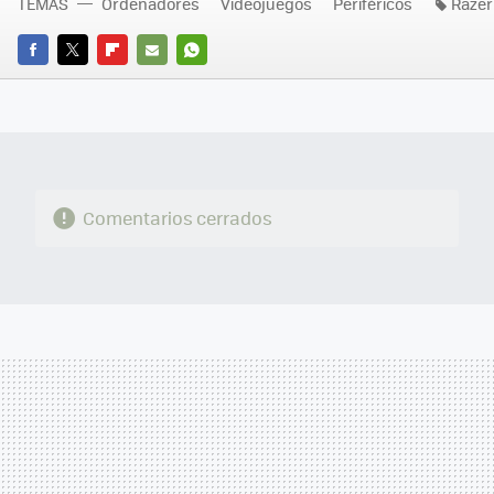
TEMAS
Ordenadores
Videojuegos
Periféricos
Razer
FACEBOOK
TWITTER
FLIPBOARD
E-
WHATSAPP
MAIL
Comentarios cerrados