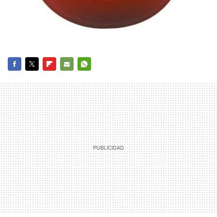
FACEBOOK
TWITTER
FLIPBOARD
E-
WHATSAPP
MAIL