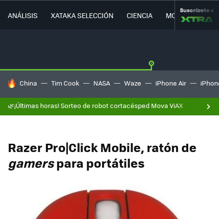
Suscríbete a
ANÁLISIS
XATAKA SELECCIÓN
CIENCIA
MOVILIDAD
HOY SE HABLA DE
China
Tim Cook
NASA
Waze
iPhone Air
iPhone
🌿¡Últimas horas! Sorteo de robot cortacésped Mova ViAX
Razer Pro|Click Mobile, ratón de
gamers
para portátiles