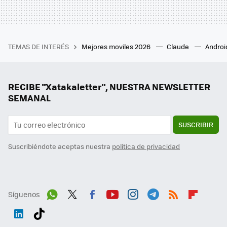
TEMAS DE INTERÉS
Mejores moviles 2026
Claude
Androi
RECIBE "Xatakaletter", NUESTRA NEWSLETTER
SEMANAL
SUSCRIBIR
Suscribiéndote aceptas nuestra
política de privacidad
Síguenos
Wh
Twit
Fac
You
Inst
Tele
RSS
Flip
ats
ter
ebo
tub
agr
gra
boa