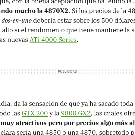
que, con la buena aceptación que ha tenido l
dando mucho la 4870X2
. Si los precios de la 
a
dos-en-uno
debería estar sobre los 500 dólare
 alto si el rendimiento que tiene mantiene la 
las nuevas
ATi 4000 Series
.
dia, da la sensación de que ya ha sacado toda s
odo las
GTX 200
y la
9800 GX2
, las cuales of
muy atractivos pero por precios algo más al
clara sería una 4850 o una 4870, sobretodo p