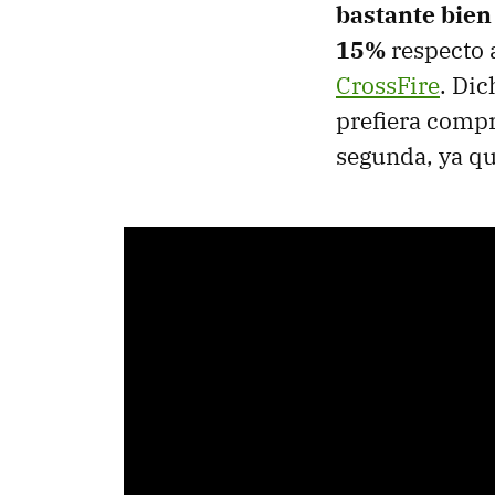
bastante bien
15%
respecto 
CrossFire
. Di
prefiera compr
segunda, ya q