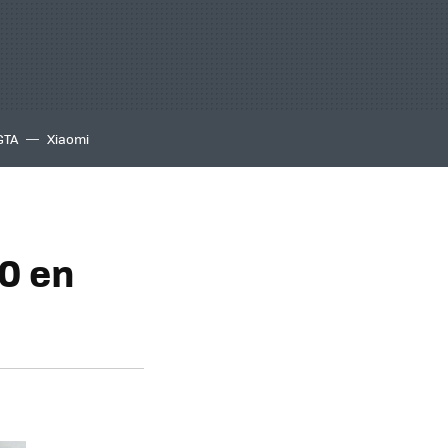
GTA
Xiaomi
0 en