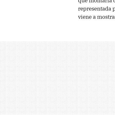
que montaría d
representada p
viene a mostrar