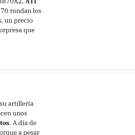
a 3870X2,
ATi
4870 rondan los
s, un precio
sorpresa que
u artillería
recen unos
tos
. A día de
orque a pesar