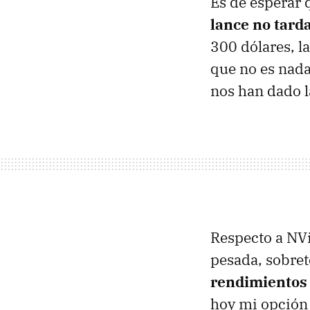
Es de esperar 
lance no tar
300 dólares, l
que no es nada
nos han dado 
Respecto a NVi
pesada, sobret
rendimientos 
hoy mi opción 