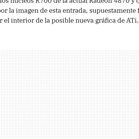
os núcleos R700 de la actual Radeon 4870 y 
or la imagen de esta entrada, supuestamente f
 el interior de la posible nueva gráfica de ATi.