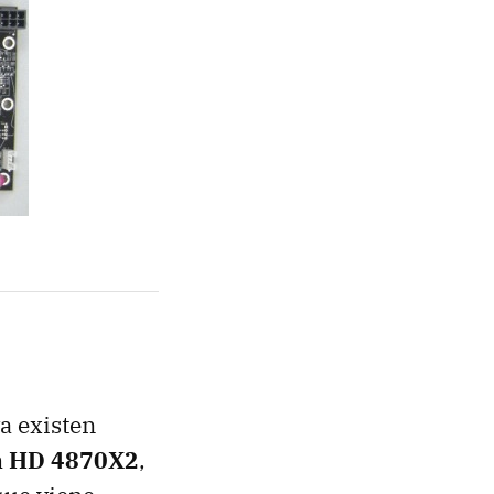
ya existen
n HD 4870X2
,