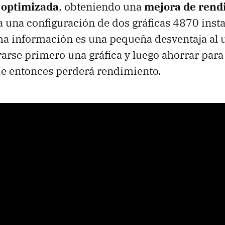
 optimizada
, obteniendo una
mejora de rend
a una configuración de dos gráficas 4870 inst
cha información es una pequeña desventaja al 
arse primero una gráfica y luego ahorrar para
ue entonces perderá rendimiento.