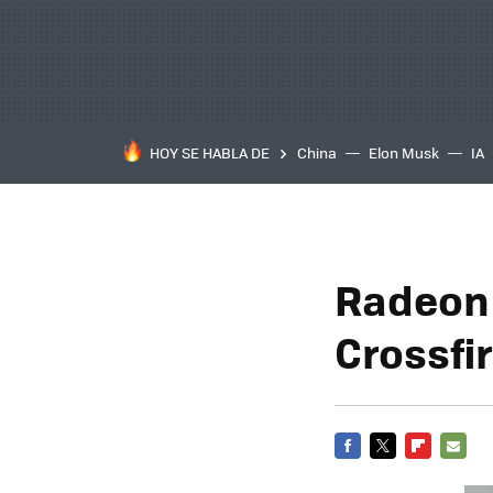
HOY SE HABLA DE
China
Elon Musk
IA
Radeon 
Crossfi
FACEBOOK
TWITTER
FLIPBOARD
E-