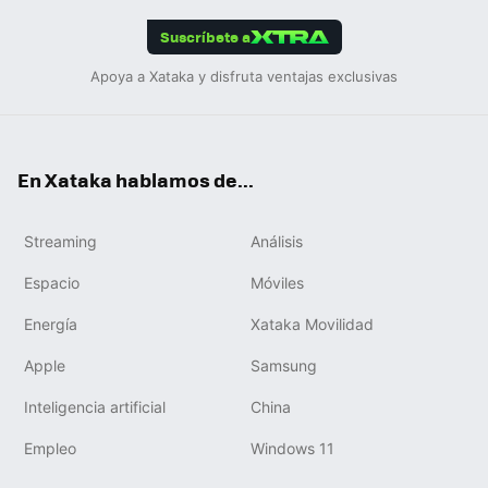
App
ok
e
am
m
rd
edIn
ok
Suscríbete a
Apoya a Xataka y disfruta ventajas exclusivas
En Xataka hablamos de...
Streaming
Análisis
Espacio
Móviles
Energía
Xataka Movilidad
Apple
Samsung
Inteligencia artificial
China
Empleo
Windows 11