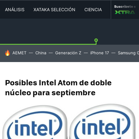
Suscríbete a
ANÁLISIS
XATAKA SELECCIÓN
CIENCIA
MOVILIDAD
HOY SE HABLA DE
AEMET
China
Generación Z
iPhone 17
Samsung G
Posibles Intel Atom de doble
núcleo para septiembre