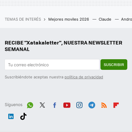
TEMAS DE INTERÉS
Mejores moviles 2026
Claude
Andro
RECIBE "Xatakaletter", NUESTRA NEWSLETTER
SEMANAL
SUSCRIBIR
Suscribiéndote aceptas nuestra
política de privacidad
Síguenos
Wh
Twit
Fac
You
Inst
Tele
RSS
Flip
ats
ter
ebo
tub
agr
gra
boa
Link
Tikt