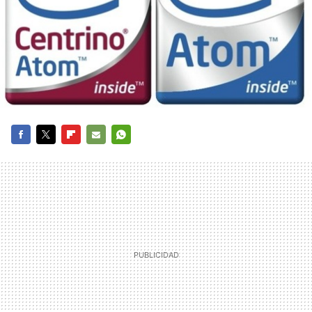
FACEBOOK
TWITTER
FLIPBOARD
E-
WHATSAPP
MAIL