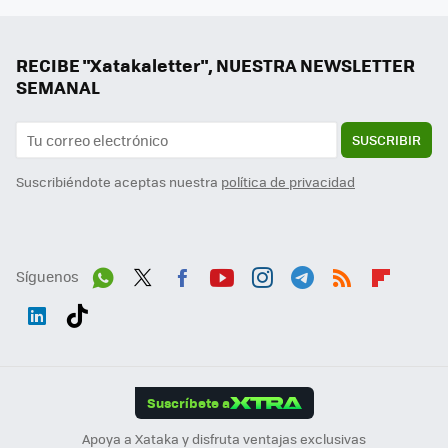
RECIBE "Xatakaletter", NUESTRA NEWSLETTER
SEMANAL
SUSCRIBIR
Suscribiéndote aceptas nuestra
política de privacidad
Síguenos
Wh
Twit
Fac
You
Inst
Tele
RSS
Flip
ats
ter
ebo
tub
agr
gra
boa
Link
Tikt
App
ok
e
am
m
rd
edI
ok
Suscríbete a
n
Apoya a Xataka y disfruta ventajas exclusivas