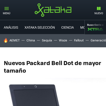
MENÚ
NUEVO
Suscríbete a
ANÁLISIS
XATAKA SELECCIÓN
CIENCIA
MOVILIDAD
HOY SE HABLA DE
AEMET
China
Sequía
Waze
Fallout
Generació
Nuevos Packard Bell Dot de mayor
tamaño