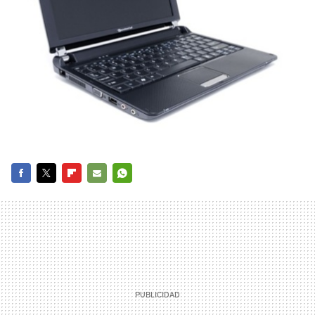
FACEBOOK
TWITTER
FLIPBOARD
E-
WHATSAPP
MAIL