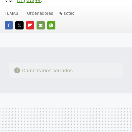
Vía |
Engadget
.
TEMAS
Ordenadores
sotec
FACEBOOK
TWITTER
FLIPBOARD
E-
WHATSAPP
MAIL
Comentarios cerrados