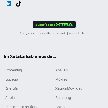
Wh
Twit
Fac
You
Inst
Tele
RSS
Flip
ats
ter
ebo
tub
agr
gra
boa
Link
Tikt
App
ok
e
am
m
rd
edI
ok
Suscríbete a
n
Apoya a Xataka y disfruta ventajas exclusivas
En Xataka hablamos de...
Streaming
Análisis
Espacio
Móviles
Energía
Xataka Movilidad
Apple
Samsung
Inteligencia artificial
China