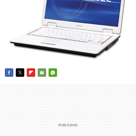
FACEBOOK
TWITTER
FLIPBOARD
E-
WHATSAPP
MAIL