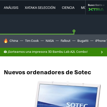
Suscríbete a
ANÁLISIS
XATAKA SELECCIÓN
CIENCIA
MOVILIDAD
HOY SE HABLA DE
China
Tim Cook
NASA
Fallout
Bugatti
iPhone 
🖨️ ¡Sorteamos una impresora 3D Bambu Lab A2L Combo!
Nuevos ordenadores de Sotec