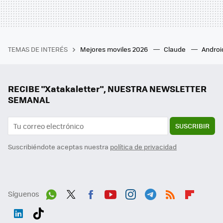
TEMAS DE INTERÉS
Mejores moviles 2026
Claude
Androi
RECIBE "Xatakaletter", NUESTRA NEWSLETTER
SEMANAL
SUSCRIBIR
Suscribiéndote aceptas nuestra
política de privacidad
Síguenos
Wh
Twit
Fac
You
Inst
Tele
RSS
Flip