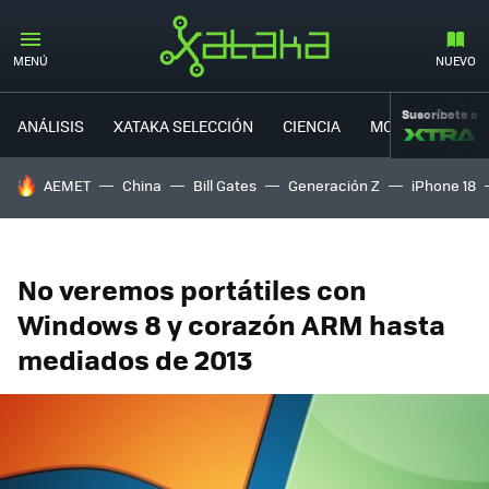
MENÚ
NUEVO
Suscríbete a
ANÁLISIS
XATAKA SELECCIÓN
CIENCIA
MOVILIDAD
HOY SE HABLA DE
AEMET
China
Bill Gates
Generación Z
iPhone 18
No veremos portátiles con
Windows 8 y corazón ARM hasta
mediados de 2013