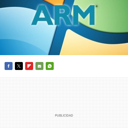
FACEBOOK
TWITTER
FLIPBOARD
E-
WHATSAPP
MAIL