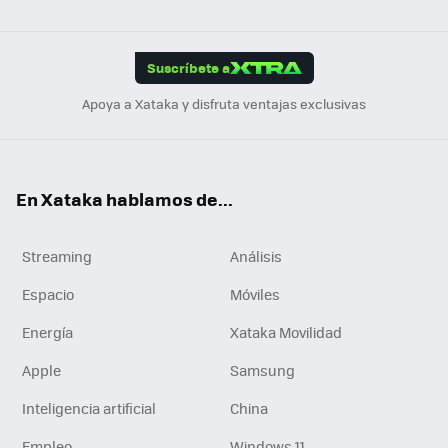
ats
ter
ebo
tub
agr
gra
boa
Link
Tikt
App
ok
e
am
m
rd
edI
ok
Suscríbete a
n
Apoya a Xataka y disfruta ventajas exclusivas
En Xataka hablamos de...
Streaming
Análisis
Espacio
Móviles
Energía
Xataka Movilidad
Apple
Samsung
Inteligencia artificial
China
Empleo
Windows 11