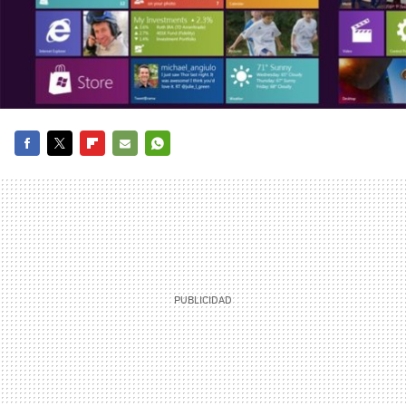
FACEBOOK
TWITTER
FLIPBOARD
E-
WHATSAPP
MAIL