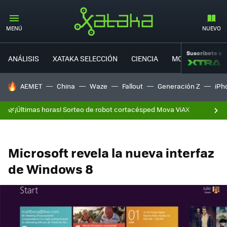
MENÚ
NUEVO
Suscríbete a
ANÁLISIS
XATAKA SELECCIÓN
CIENCIA
MOVILIDAD
HOY SE HABLA DE
AEMET
China
Waze
Fallout
Generación Z
iPh
🌿¡Últimas horas! Sorteo de robot cortacésped Mova ViAX
Microsoft revela la nueva interfaz
de Windows 8