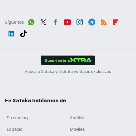
Síguenos
Wh
Twit
Fac
You
Inst
Tele
RSS
Flip
ats
ter
ebo
tub
agr
gra
boa
Link
Tikt
App
ok
e
am
m
rd
edI
ok
Suscríbete a
n
Apoya a Xataka y disfruta ventajas exclusivas
En Xataka hablamos de...
Streaming
Análisis
Espacio
Móviles