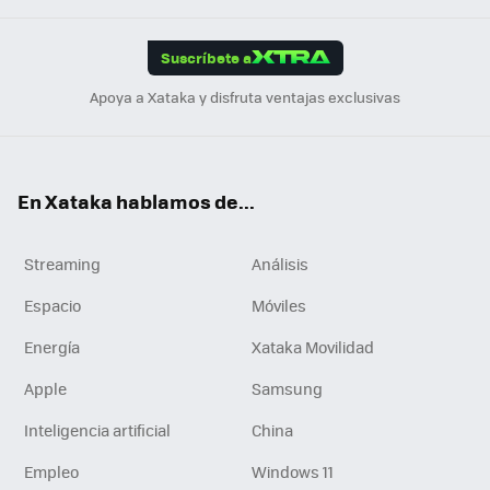
App
ok
e
am
m
rd
edI
ok
Suscríbete a
n
Apoya a Xataka y disfruta ventajas exclusivas
En Xataka hablamos de...
Streaming
Análisis
Espacio
Móviles
Energía
Xataka Movilidad
Apple
Samsung
Inteligencia artificial
China
Empleo
Windows 11