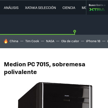
Suscríbete a
ANÁLISIS
XATAKA SELECCIÓN
CIENCIA
MOVILIDAD
HOY SE HABLA DE
China
Tim Cook
NASA
Ola de calor
iPhone 18
Medion PC 7015, sobremesa
polivalente