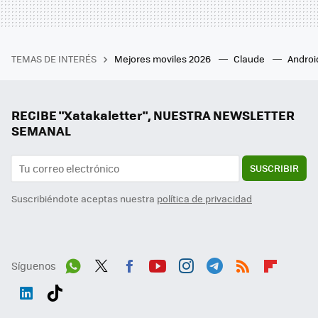
TEMAS DE INTERÉS
Mejores moviles 2026
Claude
Androi
RECIBE "Xatakaletter", NUESTRA NEWSLETTER
SEMANAL
SUSCRIBIR
Suscribiéndote aceptas nuestra
política de privacidad
Síguenos
Wh
Twit
Fac
You
Inst
Tele
RSS
Flip
ats
ter
ebo
tub
agr
gra
boa
Link
Tikt