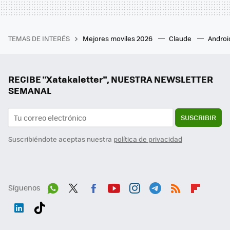
TEMAS DE INTERÉS
Mejores moviles 2026
Claude
Androi
RECIBE "Xatakaletter", NUESTRA NEWSLETTER
SEMANAL
SUSCRIBIR
Suscribiéndote aceptas nuestra
política de privacidad
Síguenos
Wh
Twit
Fac
You
Inst
Tele
RSS
Flip
ats
ter
ebo
tub
agr
gra
boa
Link
Tikt