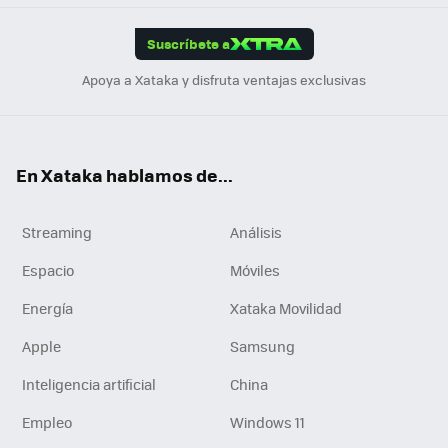
App
ok
e
am
m
rd
edI
ok
Suscríbete a
n
Apoya a Xataka y disfruta ventajas exclusivas
En Xataka hablamos de...
Streaming
Análisis
Espacio
Móviles
Energía
Xataka Movilidad
Apple
Samsung
Inteligencia artificial
China
Empleo
Windows 11