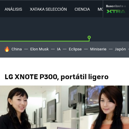
Suscríbete a
ANÁLISIS
XATAKA SELECCIÓN
CIENCIA
MOVILIDAD
HOY SE HABLA DE
China
Elon Musk
IA
Eclipse
Miniserie
Japón
LG XNOTE P300, portátil ligero