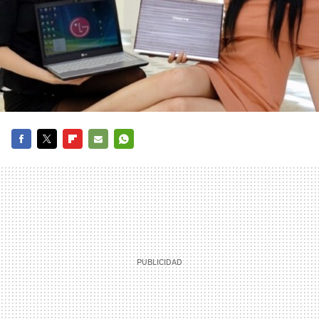
FACEBOOK
TWITTER
FLIPBOARD
E-
WHATSAPP
MAIL