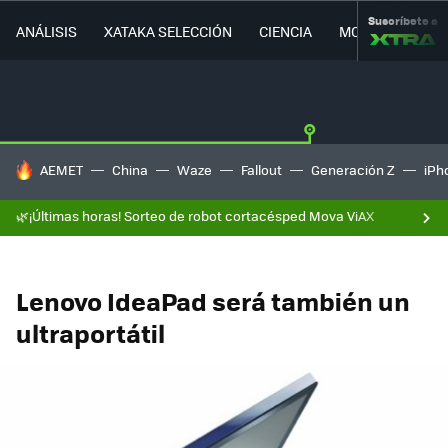
Suscríbete a
ANÁLISIS
XATAKA SELECCIÓN
CIENCIA
MOVILIDAD
HOY SE HABLA DE
AEMET
China
Waze
Fallout
Generación Z
iPh
🌿¡Últimas horas! Sorteo de robot cortacésped Mova ViAX
Lenovo IdeaPad será también un
ultraportátil