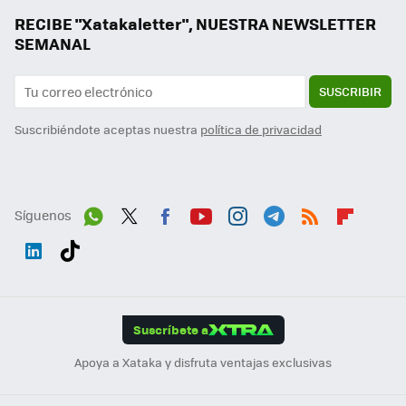
RECIBE "Xatakaletter", NUESTRA NEWSLETTER
SEMANAL
SUSCRIBIR
Suscribiéndote aceptas nuestra
política de privacidad
Síguenos
Wh
Twit
Fac
You
Inst
Tele
RSS
Flip
ats
ter
ebo
tub
agr
gra
boa
Link
Tikt
App
ok
e
am
m
rd
edI
ok
Suscríbete a
n
Apoya a Xataka y disfruta ventajas exclusivas