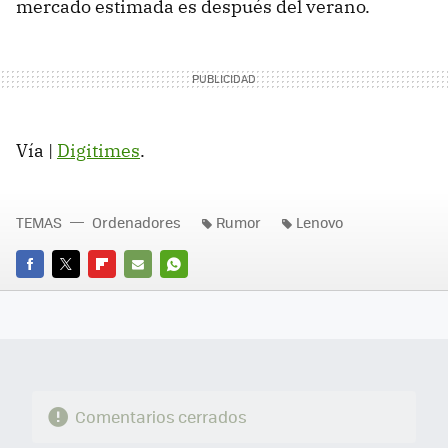
mercado estimada es después del verano.
Vía |
Digitimes
.
TEMAS
Ordenadores
Rumor
Lenovo
FACEBOOK
TWITTER
FLIPBOARD
E-
WHATSAPP
MAIL
Comentarios cerrados