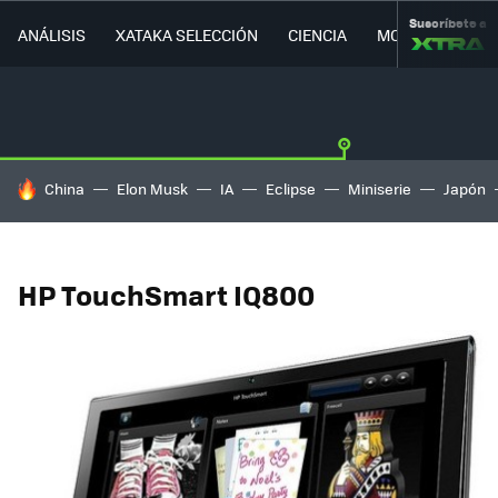
Suscríbete a
ANÁLISIS
XATAKA SELECCIÓN
CIENCIA
MOVILIDAD
HOY SE HABLA DE
China
Elon Musk
IA
Eclipse
Miniserie
Japón
HP TouchSmart IQ800