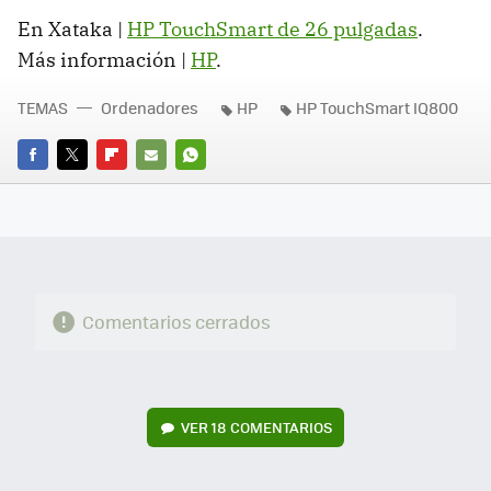
En Xataka |
HP TouchSmart de 26 pulgadas
.
Más información |
HP
.
TEMAS
Ordenadores
HP
HP TouchSmart IQ800
FACEBOOK
TWITTER
FLIPBOARD
E-
WHATSAPP
MAIL
Comentarios cerrados
VER
18 COMENTARIOS