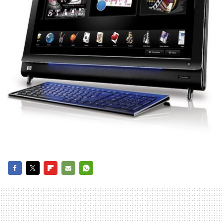
FACEBOOK
TWITTER
FLIPBOARD
E-
WHATSAPP
MAIL