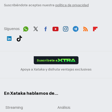
Suscribiéndote aceptas nuestra
política de privacidad
Síguenos
Wh
Twit
Fac
You
Inst
Tele
RSS
Flip
ats
ter
ebo
tub
agr
gra
boa
Link
Tikt
App
ok
e
am
m
rd
edI
ok
Suscríbete a
n
Apoya a Xataka y disfruta ventajas exclusivas
En Xataka hablamos de...
Streaming
Análisis