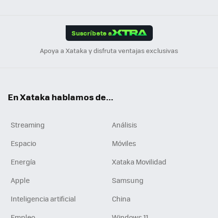
ats
ter
ebo
tub
agr
gra
boa
Link
Tikt
App
ok
e
am
m
rd
edI
ok
Suscríbete a
n
Apoya a Xataka y disfruta ventajas exclusivas
En Xataka hablamos de...
Streaming
Análisis
Espacio
Móviles
Energía
Xataka Movilidad
Apple
Samsung
Inteligencia artificial
China
Empleo
Windows 11