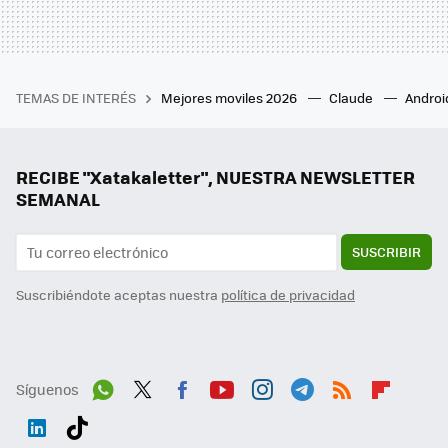
TEMAS DE INTERÉS
Mejores moviles 2026
Claude
Androi
RECIBE "Xatakaletter", NUESTRA NEWSLETTER
SEMANAL
SUSCRIBIR
Suscribiéndote aceptas nuestra
política de privacidad
Síguenos
Wh
Twit
Fac
You
Inst
Tele
RSS
Flip