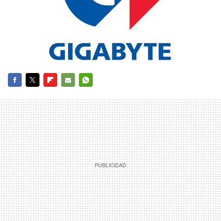
FACEBOOK
TWITTER
FLIPBOARD
E-
WHATSAPP
MAIL