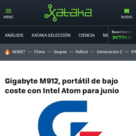
MENÚ
NUEVO
Suscríbete a
ANÁLISIS
XATAKA SELECCIÓN
CIENCIA
MOVILIDAD
HOY SE HABLA DE
AEMET
China
Sequía
Fallout
Generación Z
iP
Gigabyte M912, portátil de bajo
coste con Intel Atom para junio