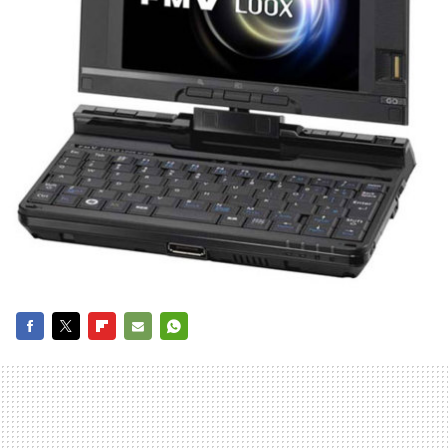
FACEBOOK
TWITTER
FLIPBOARD
E-
WHATSAPP
MAIL