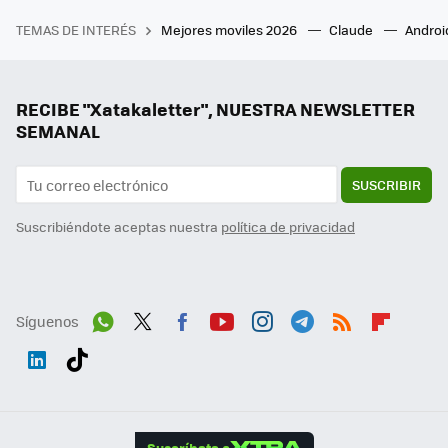
TEMAS DE INTERÉS
Mejores moviles 2026
Claude
Androi
RECIBE "Xatakaletter", NUESTRA NEWSLETTER
SEMANAL
SUSCRIBIR
Suscribiéndote aceptas nuestra
política de privacidad
Síguenos
Wh
Twit
Fac
You
Inst
Tele
RSS
Flip
ats
ter
ebo
tub
agr
gra
boa
Link
Tikt
App
ok
e
am
m
rd
edI
ok
Suscríbete a