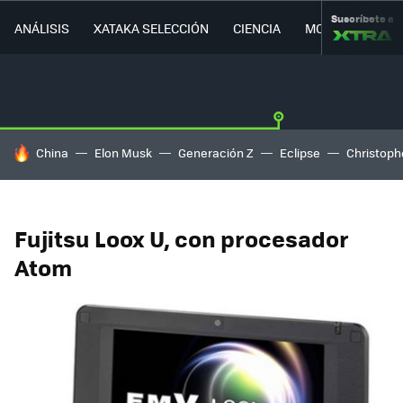
Suscríbete a
ANÁLISIS
XATAKA SELECCIÓN
CIENCIA
MOVILIDAD
HOY SE HABLA DE
China
Elon Musk
Generación Z
Eclipse
Christoph
Fujitsu Loox U, con procesador
Atom