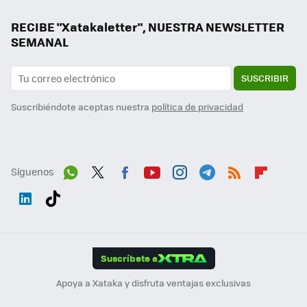
RECIBE "Xatakaletter", NUESTRA NEWSLETTER
SEMANAL
SUSCRIBIR
Suscribiéndote aceptas nuestra
política de privacidad
Síguenos
Wh
Twit
Fac
You
Inst
Tele
RSS
Flip
ats
ter
ebo
tub
agr
gra
boa
Link
Tikt
App
ok
e
am
m
rd
edI
ok
Suscríbete a
n
Apoya a Xataka y disfruta ventajas exclusivas