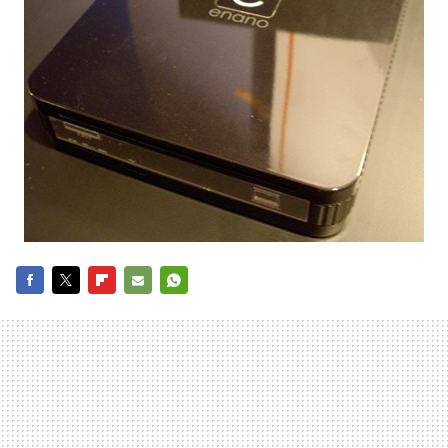
FACEBOOK
TWITTER
FLIPBOARD
E-
WHATSAPP
MAIL