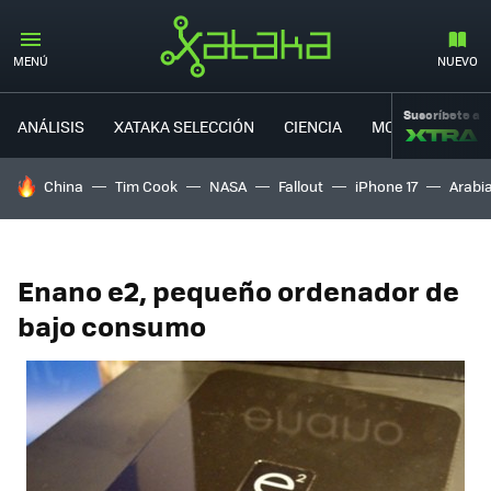
MENÚ
NUEVO
Suscríbete a
ANÁLISIS
XATAKA SELECCIÓN
CIENCIA
MOVILIDAD
HOY SE HABLA DE
China
Tim Cook
NASA
Fallout
iPhone 17
Arabi
Enano e2, pequeño ordenador de
bajo consumo