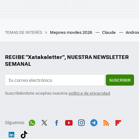
TEMAS DE INTERÉS
Mejores moviles 2026
Claude
Androi
RECIBE "Xatakaletter", NUESTRA NEWSLETTER
SEMANAL
SUSCRIBIR
Suscribiéndote aceptas nuestra
política de privacidad
Síguenos
Wh
Twit
Fac
You
Inst
Tele
RSS
Flip