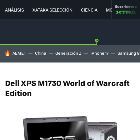
Suscríbete a
ANÁLISIS
XATAKA SELECCIÓN
CIENCIA
MOVILIDAD
HOY SE HABLA DE
AEMET
China
Generación Z
iPhone 17
Samsung G
Dell XPS M1730 World of Warcraft
Edition