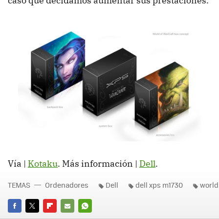
caso que decidamos aumentar sus prestaciones.
Vía |
Kotaku
. Más información |
Dell
.
TEMAS
Ordenadores
Dell
dell xps m1730
world