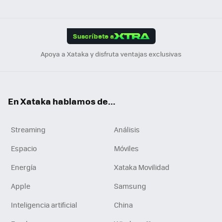
ats
ter
ebo
tub
agr
gra
boa
Link
Tikt
App
ok
e
am
m
rd
edI
ok
Suscríbete a
n
Apoya a Xataka y disfruta ventajas exclusivas
En Xataka hablamos de...
Streaming
Análisis
Espacio
Móviles
Energía
Xataka Movilidad
Apple
Samsung
Inteligencia artificial
China