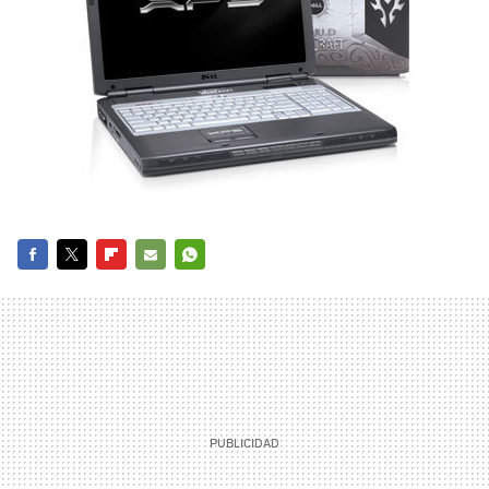
FACEBOOK
TWITTER
FLIPBOARD
E-
WHATSAPP
MAIL