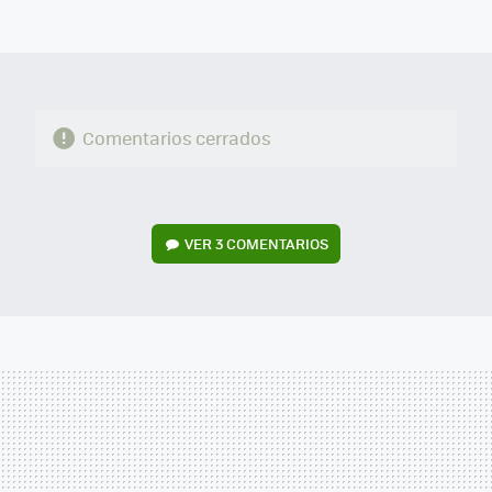
FACEBOOK
TWITTER
FLIPBOARD
E-
WHATSAPP
MAIL
Comentarios cerrados
VER
3 COMENTARIOS